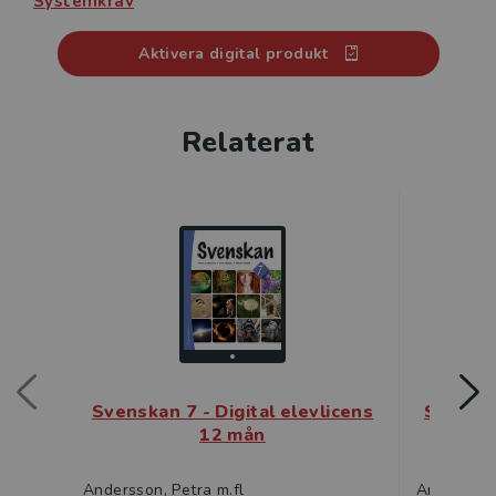
Systemkrav
röster
• självrättande övningar i ordkunskap, stavning och
Aktivera digital produkt
grammatik för utmaning och mängdträning.
Relaterat
Svenskan 7 - Digital elevlicens
Svenska
12 mån
Andersson, Petra m.fl
Andersson,