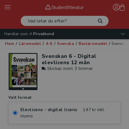
Handlar som:
Privatkund
Hem
/
Läromedel
/
4-6
/
Svenska
/
Basläromedel
/
Svenskan
Svenskan 6 - Digital
elevlicens 12 mån
Skickas inom 3 timmar
Valt format
Elevlicens - digital licens
147 kr inkl.
moms