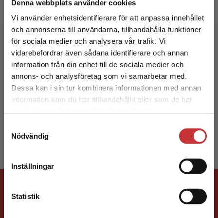
Denna webbplats använder cookies
Sam Hydén
Vi använder enhetsidentifierare för att anpassa innehållet
och annonserna till användarna, tillhandahålla funktioner
för sociala medier och analysera vår trafik. Vi
Begränsad fraktregion
vidarebefordrar även sådana identifierare och annan
information från din enhet till de sociala medier och
annons- och analysföretag som vi samarbetar med.
Dessa kan i sin tur kombinera informationen med annan
information som du har tillhandahållit eller som de har
Det verkar som att du besöker
samlat in när du har använt deras tjänster.
Håkan Obbel
studentlitteratur.se via en enhet utanför Sverige.
Samtyckesval
Vi erbjuder inte leveranser utanför Sverige. För
Nödvändig
att kunna slutföra ett köp måste
leveransadressen vara i Sverige.
Läs mer
Inställningar
Kontakta kundservice
Förlagskontakt
Statistik