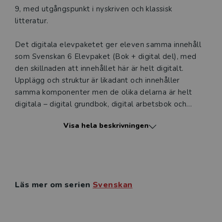
9, med utgångspunkt i nyskriven och klassisk
Ett digitalt provexemplar ger dig tillgång till det digitala
litteratur.
läromedlet där den digitala boken ingår under tre
månader. Observera att erbjudandet endast gäller
Det digitala elevpaketet ger eleven samma innehåll
relevanta produkter för din undervisning (nivå och ämne)
som Svenskan 6 Elevpaket (Bok + digital del), med
och dig som är verksam i Sverige.
Du kan naturligtvis alltid
den skillnaden att innehållet här är helt digitalt.
kontakta vår
kundservice
om du önskar ytterligare
Upplägg och struktur är likadant och innehåller
information eller har frågor om produkten.
samma komponenter men de olika delarna är helt
Den här produkten kan beställas av lärare i grundskola
digitala – digital grundbok, digital arbetsbok och
eller dig som arbetar på ett utbildningsföretag
interaktiva övningar. Svenskan 6 – Digitalt elevpaket
Visa hela beskrivningen
säljs som enanvändarlicens.
Logga in
Elevboken består av fyra kapitel med tematiskt
innehåll som engagerar eleverna och får igång
spännande diskussioner i klassrummet.
Läs mer om serien
Svenskan
Varje kapitel innehåller:
• mål för kapitlet – kapitlets innehåll