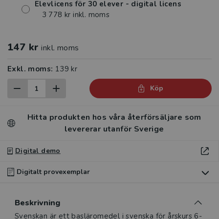
Elevlicens för 30 elever - digital licens
3 778 kr inkl. moms
147 kr
inkl. moms
Exkl. moms:
139 kr
Köp
Hitta produkten hos våra återförsäljare som
levererar utanför Sverige
Digital demo
Digitalt provexemplar
Du som undervisar kan beställa ett kostnadsfritt
Beskrivning
digitalt provexemplar av den här produkten.
Beskrivning
Svenskan är ett basläromedel i svenska för årskurs 6-