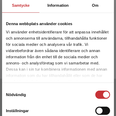
Samtycke
Information
Om
Denna webbplats använder cookies
Favorit matematik 7 Lärarpaket
Favorit
Vi använder enhetsidentifierare för att anpassa innehållet
-Tryckt bok + Digital lärarlicens
- Tryckt
och annonserna till användarna, tillhandahålla funktioner
36 mån
för sociala medier och analysera vår trafik. Vi
Begränsad fraktregion
vidarebefordrar även sådana identifierare och annan
Heinonen, Martti m. fl.
Heinonen, M
information från din enhet till de sociala medier och
1 216 kr
inkl. moms
1 216 kr
i
annons- och analysföretag som vi samarbetar med.
Exkl. moms: 1 147 kr
Exkl. moms
Dessa kan i sin tur kombinera informationen med annan
information som du har tillhandahållit eller som de har
Det verkar som att du besöker
samlat in när du har använt deras tjänster.
Författare
studentlitteratur.se via en enhet utanför Sverige.
Samtyckesval
Vi erbjuder inte leveranser utanför Sverige. För
Nödvändig
att kunna slutföra ett köp måste
leveransadressen vara i Sverige.
Läs mer
Inställningar