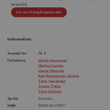
• Laborera mer.
lärarstöd.
Läs om framgångmetoden
Allt i det tryckta kopieringsunderlaget finns även för
nedladdning och läsning på skärm i den digitala
lärardelen. I den digitala elevdelen finns alla
kopieringsunderlagen Öva mer för läsning på skärm.
Laborera mer och kapitelproven finns bara i
Information
lärarpaketet.
Avsedd för:
Åk 9
Författare:
Martti Heinonen
Markus Luoma
Leena Mannila
Kati Rautakorpi-Salmio
Timo Tapiainen
Tommi Tikka
Timo Urpiola
Språk:
Svenska
ISBN:
9789144174877