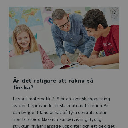
I den digitala delen finns lärarboken som e-bok, med
klickbara länkar som leder till:
• Pedagogisk information till lektionens olika delar.
• Förberedda genomgångar till varje exempel.
• Komplett facit för nedladdning om man vill skriva ut
till eleverna.
• Formativa frågor till varje lektion.
• GeoGebra-simuleringar.
• Kapitelprov med bedömningsanvisningar.
• Alla kopieringsunderlag som nedladdningsbara filer.
Är det roligare att räkna på
I det tryckta kopieringsunderlaget finns, förutom
finska?
kapitelprov i två versioner med tillhörande
bedömningsunderlag, fyra kopieringsunderlag till
Favorit matematik 7–9 är en svensk anpassning
varje lektion:
av den beprövande, finska matematikserien Pii
• Öva mer - E-uppgifter.
och bygger bland annat på fyra centrala delar:
• Öva mer - E/C-uppgifter.
mer lärarledd klassrumsundervisning, tydlig
• Öva mer - C-uppgifter.
struktur, nivåanpassade uppgifter och ett gediget