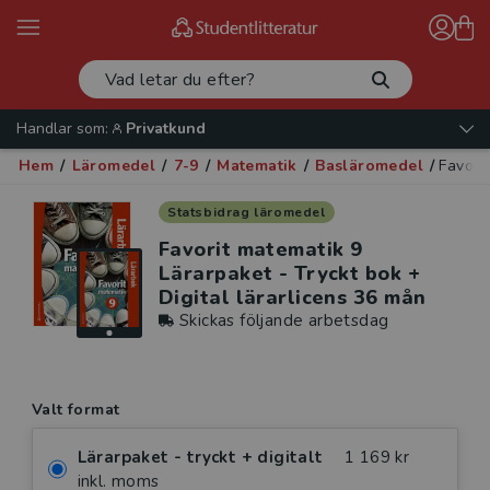
Handlar som:
Privatkund
Hem
/
Läromedel
/
7-9
/
Matematik
/
Basläromedel
/
Favori
Statsbidrag läromedel
Favorit matematik 9
Lärarpaket - Tryckt bok +
Digital lärarlicens 36 mån
Skickas följande arbetsdag
Valt format
Lärarpaket - tryckt + digitalt
1 169 kr
inkl. moms