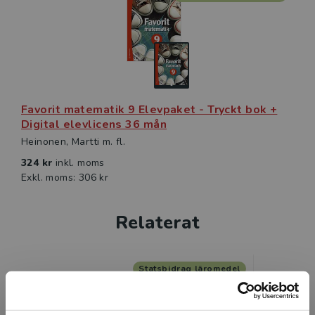
Favorit matematik 9 Elevpaket - Tryckt bok +
Digital elevlicens 36 mån
Heinonen, Martti m. fl.
324 kr
inkl. moms
Exkl. moms: 306 kr
Relaterat
Statsbidrag läromedel