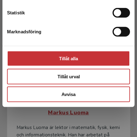
Kontakta kundservice
Statistik
Martti Heinonen
Marknadsföring
Stäng
Martti Heinonen är doktor i pedagogik. Han har
arbetat som matematik-, fysik- och kemilärare
samt rektor både på Kiuruvesi högstadieskola
och Kiuru...
Tillåt alla
Tillåt urval
Avvisa
Markus Luoma
Markus Luoma är lektor i matematik, fysik, kemi
och informationsteknik. Han har arbetat på