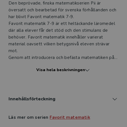
Den beprövade, finska matematikserien Pii är
översatt och bearbetad för svenska förhållanden och
har blivit Favorit matematik 7-9.
Favorit matematik 7-9 är ett heltäckande läromedel
där alla elever får det stöd och den stimulans de
behöver. Favorit matematik innehåller varierat
material oavsett vilken betygsnivå eleven strävar
mot.
Genom att introducera och befästa matematiken på
ett grundligt och strukturerat sätt, i många små steg,
Visa hela beskrivningen
får alla elever möjlighet att nå sin fulla potential.
Lärarpaketet består av en tryckt lärarbok, tryckt
kopieringsunderlag samt digitala resurser.
Den tryckta lärarboken har samma innehåll som
elevboken, men har kompletterats med
Innehållsförteckning
huvudräkningsuppgifter och facit till samtliga
uppgifter.
Läs mer om serien
Favorit matematik
Boksidorna har kompletterats med länkar till material
som är relevant för läraren.