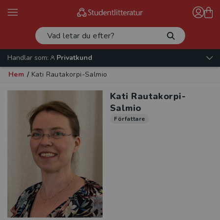
Handlar som:
Privatkund
Hem
/
Kati Rautakorpi-Salmio
Kati Rautakorpi-
Salmio
Författare