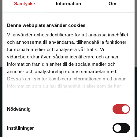
Samtycke
Information
Om
Tryckt bok + Digital elevlicens
- Tryckt
36 mån
Denna webbplats använder cookies
Heinonen, Martti m. fl.
Heinonen, M
Vi använder enhetsidentifierare för att anpassa innehållet
324 kr
inkl. moms
1 169 kr
i
och annonserna till användarna, tillhandahålla funktioner
Exkl. moms: 306 kr
Exkl. moms
för sociala medier och analysera vår trafik. Vi
Begränsad fraktregion
vidarebefordrar även sådana identifierare och annan
information från din enhet till de sociala medier och
annons- och analysföretag som vi samarbetar med.
Dessa kan i sin tur kombinera informationen med annan
Studentlitteratur
information som du har tillhandahållit eller som de har
Det verkar som att du besöker
samlat in när du har använt deras tjänster.
Studentlitteratur grundades 1963 och är idag Sveriges
studentlitteratur.se via en enhet utanför Sverige.
Samtyckesval
ledande utbildningsförlag. Med läromedel, kurslitteratur,
Vi erbjuder inte leveranser utanför Sverige. För
Nödvändig
facklitteratur, utbildningar och digitala
att kunna slutföra ett köp måste
informationstjänster i utbudet, finns Studentlitteratur med
leveransadressen vara i Sverige.
Läs mer
längs hela kunskapsresan.
Inställningar
Kontakta kundservice