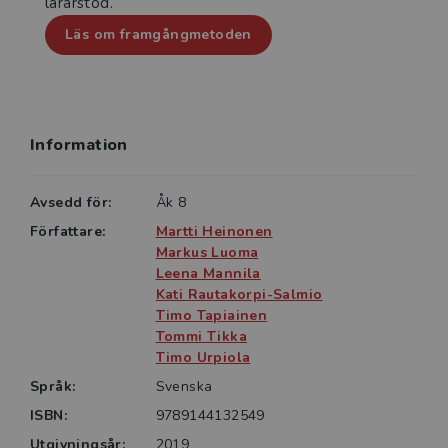
lärarstöd.
lärardelen.
Läs om framgångmetoden
I den digitala elevdelen finns alla
kopieringsunderlagen Öva mer för läsning på skärm.
Laborera mer och kapitelproven finns bara i
Information
Avsedd för:
Åk 8
Författare:
Martti Heinonen
Markus Luoma
Leena Mannila
Kati Rautakorpi-Salmio
Timo Tapiainen
Tommi Tikka
Timo Urpiola
Språk:
Svenska
ISBN:
9789144132549
Utgivningsår:
2019