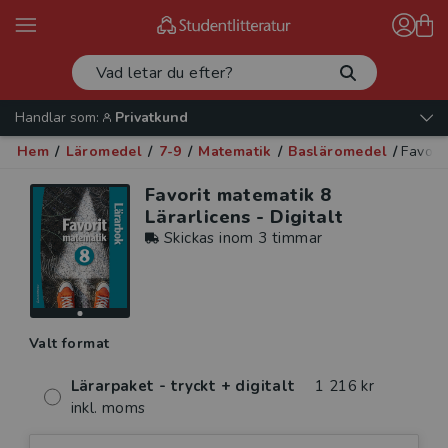
Handlar som:
Privatkund
Hem
/
Läromedel
/
7-9
/
Matematik
/
Basläromedel
/
Favorit
Favorit matematik 8
Lärarlicens - Digitalt
Skickas inom 3 timmar
Valt format
Lärarpaket - tryckt + digitalt
1 216 kr
inkl. moms