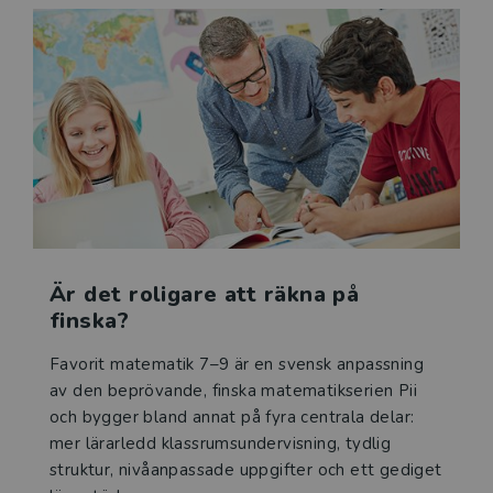
Förberedda genomgångar till varje exempel.
Komplett facit för nedladdning om man vill skriva ut
till eleverna.
Formativa frågor till varje lektion.
GeoGebra-simuleringar.
Kapitelprov med bedömningsanvisningar.
Alla kopieringsunderlag som nedladdningsbara filer.
I det tryckta kopieringsunderlaget finns, förutom
kapitelprov i två versioner med tillhörande
bedömningsunderlag, fyra kopieringsunderlag till
Är det roligare att räkna på
varje lektion:
finska?
Öva mer - E-uppgifter.
Öva mer - E/C-uppgifter.
Favorit matematik 7–9 är en svensk anpassning
Öva mer - C-uppgifter.
av den beprövande, finska matematikserien Pii
och bygger bland annat på fyra centrala delar:
Laborera mer.
mer lärarledd klassrumsundervisning, tydlig
Allt i det tryckta kopieringsunderlaget finns även för
struktur, nivåanpassade uppgifter och ett gediget
nedladdning och läsning på skärm i den digitala