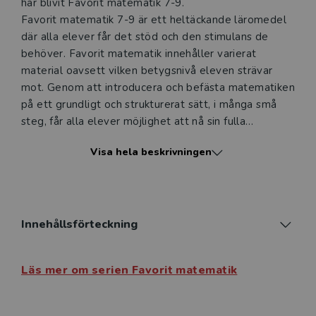
har blivit Favorit matematik 7-9.
Favorit matematik 7-9 är ett heltäckande läromedel
där alla elever får det stöd och den stimulans de
behöver. Favorit matematik innehåller varierat
material oavsett vilken betygsnivå eleven strävar
mot. Genom att introducera och befästa matematiken
på ett grundligt och strukturerat sätt, i många små
steg, får alla elever möjlighet att nå sin fulla
potential. Lärarpaketet består av en tryckt lärarbok,
Visa hela beskrivningen
tryckt kopieringsunderlag samt digitala resurser.
Den tryckta lärarboken har samma innehåll som
elevboken, men har kompletterats med
huvudräkningsuppgifter och facit till samtliga
Innehållsförteckning
uppgifter. Boksidorna har kompletterats med länkar
till material som är relevant för läraren.
Läs mer om serien Favorit matematik
I den digitala delen finns lärarboken som e-bok, med
klickbara länkar som leder till:
Pedagogisk information till lektionens olika delar.