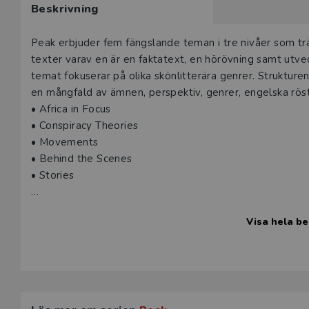
Beskrivning
Beskrivning
Peak erbjuder fem fängslande teman i tre nivåer som träna
texter varav en är en faktatext, en hörövning samt utve
temat fokuserar på olika skönlitterära genrer. Strukturen
en mångfald av ämnen, perspektiv, genrer, engelska rös
• Africa in Focus
• Conspiracy Theories
• Movements
• Behind the Scenes
• Stories
Tre nivåer
Visa hela be
Alla elever kan delta i arbetet med Peak tack vare de t
Stream är utgångspunkten för klassens arbete och dessut
eleven förenklade texter och stödstrukturer som gör det
delta i klassrumsarbetet. De elever som behöver utman
uppgifter i Stretch. Det femte temat, Stories, ger elever
pjäsmanus och romandagbok att arbeta med under perio