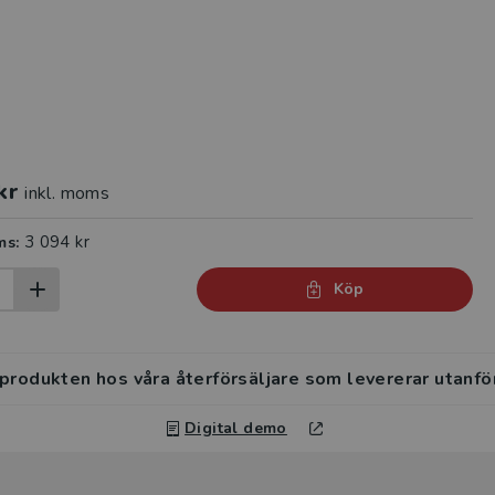
kr
inkl. moms
3 094 kr
ms:
Köp
 produkten hos våra återförsäljare som levererar utanfö
Digital demo