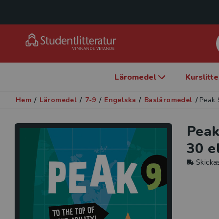
Läromedel
Kurslitt
Hem
/
Läromedel
/
7-9
/
Engelska
/
Basläromedel
/
Peak 
Peak
30 e
Skicka