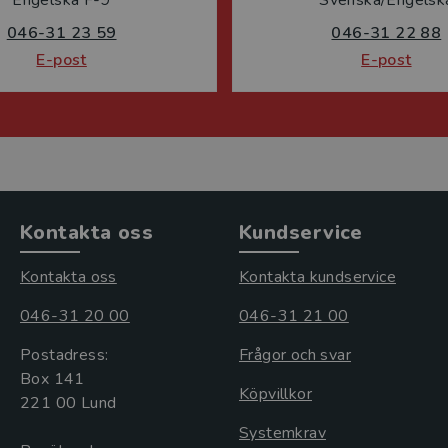
Engelska F-9
Svenska/Engelsk
046-31 23 59
046-31 22 88
E-post
E-post
Kontakta oss
Kundservice
Kontakta oss
Kontakta kundservice
046-31 20 00
046-31 21 00
Postadress:
Frågor och svar
Box 141
Köpvillkor
221 00 Lund
Systemkrav