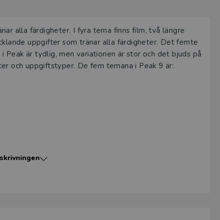
r alla färdigheter. I fyra tema finns film, två längre
cklande uppgifter som tränar alla färdigheter. Det femte
 i Peak är tydlig, men variationen är stor och det bjuds på
ter och uppgiftstyper. De fem temana i Peak 9 är:
skrivningen
re inbyggda nivåerna; Stream, Support och Stretch.
om finns nivåerna Support och Stretch. I Support hittar
 möjligt för elever med sämre förkunskaper att aktivt
ingar inom temat hittar nya, spännande texter och
na en palett av texter i olika genrer såsom Flash Fiction,
der då klassen till exempel är upptagen med muntliga