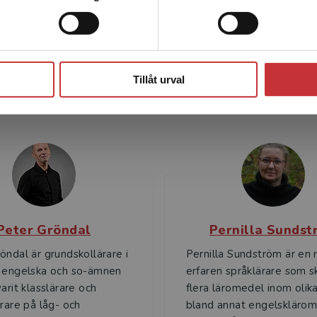
Stäng
Tillåt urval
Författare
Peter Gröndal
Pernilla Sundst
öndal är grundskollärare i
Pernilla Sundström är en
, engelska och so-ämnen
erfaren språklärare som sk
arit klasslärare och
flera läromedel inom olika
ärare på låg- och
bland annat engelskläro