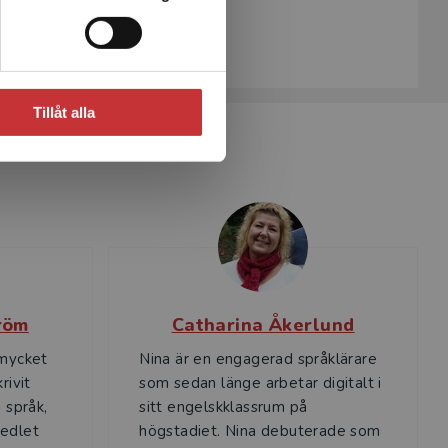
Eriksson, Hippas m.fl.
894 kr
inkl. moms
Exkl. moms: 843 kr
Tillåt alla
röm
Catharina Åkerlund
 mycket
Nina är en engagerad språklärare
rivit
som sedan länge arbetar digitalt i
 språk,
sitt engelskklassrum på
medlet
högstadiet. Nina debuterade som