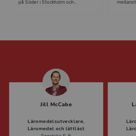
på Söder i Stockholm och...
mellansta
Jill McCabe
L
Läromedelsutvecklare
Lär
Läromedel och lättläst
Lär