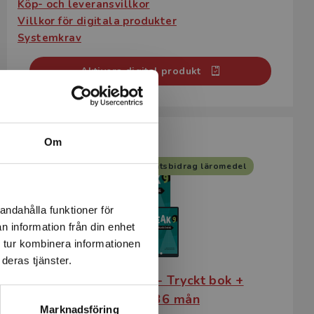
Köp- och leveransvillkor
Villkor för digitala produkter
Systemkrav
Aktivera digital produkt
Passar till
Om
Statsbidrag läromedel
andahålla funktioner för
n information från din enhet
 tur kombinera informationen
deras tjänster.
Peak 9 Lärarpaket - Tryckt bok +
Digital lärarlicens 36 mån
Marknadsföring