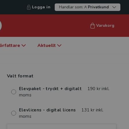
Logga in
Handlar som:
Privatkund
Varukorg
örfattare
Aktuellt
Valt format
Elevpaket - tryckt + digitalt
190 kr inkl.
moms
Elevlicens - digital licens
131 kr inkl.
moms