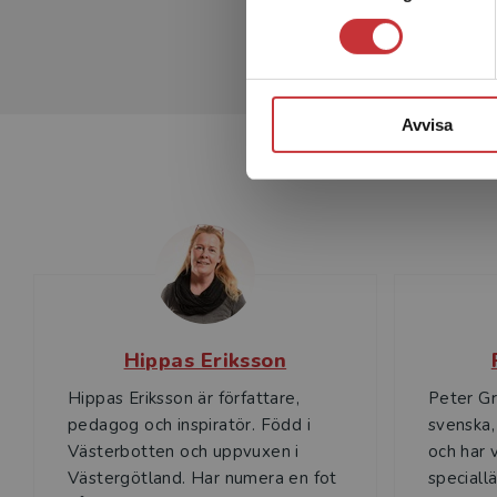
Avvisa
Hippas Eriksson
Hippas Eriksson är författare,
Peter Gr
pedagog och inspiratör. Född i
svenska
Västerbotten och uppvuxen i
och har v
Västergötland. Har numera en fot
speciall