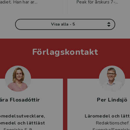
diet. Han har ar...
Peak för årskurs 7-...
Visa alla - 5
Förlagskontakt
ára Flosadóttir
Per Lindsjö
omedelsutvecklare
Läromedel och lätt
omedel och lättläst
Redaktionschef