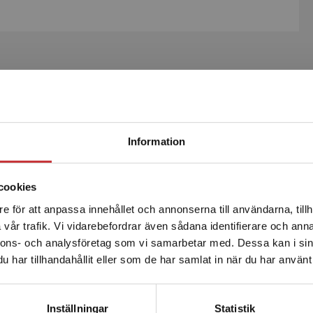
ka regionala varianter och eleven får uppleva engelska
et finns autentiska filmer, med valbara undertexter, som
r baserat på temats texter och andra uppgifter som
Word Challenge Online och Grammar Work Online. I Word
Begränsad fraktregion
 genom att träna högfrekventa ord. Grammar Work Online
Information
 arbeta med enskilt vid behov eller när det passar den
cookies
e för att anpassa innehållet och annonserna till användarna, tillh
Det verkar som att du besöker studentlitteratur.se via en
vår trafik. Vi vidarebefordrar även sådana identifierare och anna
enhet utanför Sverige. Vi erbjuder inte leveranser utanför
nnons- och analysföretag som vi samarbetar med. Dessa kan i sin
Sverige. För att kunna slutföra ett köp måste
har tillhandahållit eller som de har samlat in när du har använt 
leveransadressen vara i Sverige.
Läs mer
Kontakta kundservice
r och en mot toppen av sin förmåga!
Inställningar
Statistik