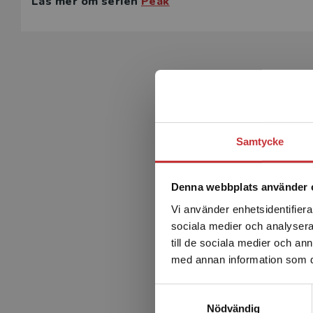
Läs mer om serien
Peak
nationella prov.
Det digitala läromedlet
Texterna i Stream och Support är inlästa med många oli
som den talas runt om i världen. I det digitala läromedl
introducerar respektive tema, självrättande ordövninga
fördjupar temat. Det finns också två fristående spår; 
Challenge Online får eleverna bygga på sitt ordförråd
Samtycke
erbjuder förklarande filmer och övningar som eleven kan
gemensamma undervisningen.
Denna webbplats använder 
Peak i korthet:
Vi använder enhetsidentifierar
• texter och övningar på tre nivåer
sociala medier och analysera 
• engagerande teman som inleds med filmer
till de sociala medier och a
• röd tråd och struktur med massor av variation
med annan information som du 
• alla färdigheter tränas i varje tema
Samtyckesval
Med Peak kan hela klassen arbeta med samma tema – va
Nödvändig