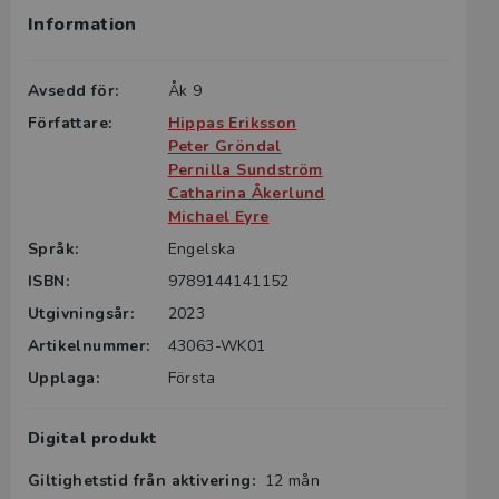
Information
Avsedd för:
Åk 9
Författare:
Hippas Eriksson
Peter Gröndal
Pernilla Sundström
Catharina Åkerlund
Michael Eyre
Språk:
Engelska
ISBN:
9789144141152
Utgivningsår:
2023
Artikelnummer:
43063-WK01
Upplaga:
Första
Digital produkt
Giltighetstid från aktivering:
12 mån