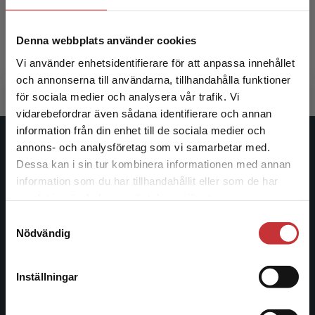
Stern Frisenfelds, C - Santiago
Pettersson, A-C
Augutis, Ce
Denna webbplats använder cookies
371 kr
inkl. moms
310 kr
ink
Exkl. moms: 350 kr
Vi använder enhetsidentifierare för att anpassa innehållet
Exkl. moms
och annonserna till användarna, tillhandahålla funktioner
för sociala medier och analysera vår trafik. Vi
Begränsad fraktregion
vidarebefordrar även sådana identifierare och annan
information från din enhet till de sociala medier och
annons- och analysföretag som vi samarbetar med.
Studentlitteratur
Dessa kan i sin tur kombinera informationen med annan
information som du har tillhandahållit eller som de har
Studentlitteratur grundades 1963 och är idag Sveriges
Det verkar som att du besöker
samlat in när du har använt deras tjänster.
ledande utbildningsförlag. Med läromedel, kurslitteratur,
studentlitteratur.se via en enhet utanför Sverige.
facklitteratur, utbildningar och digitala
Samtyckesval
Vi erbjuder inte leveranser utanför Sverige. För
Nödvändig
informationstjänster i utbudet, finns Studentlitteratur med
att kunna slutföra ett köp måste
längs hela kunskapsresan.
leveransadressen vara i Sverige.
Läs mer
Inställningar
Kontakta oss
Kontakta kundservice