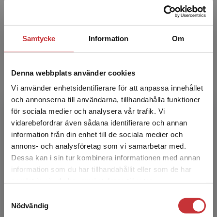
Pär-Yngve Andersson
Samtycke
Information
Om
Pär-Yngve Andersson är docent och
universitetslektor i litteraturvetenskap vid
Örebro universitet. Han har forskat om stil och
Denna webbplats använder cookies
berättarteknik i lyr...
Vi använder enhetsidentifierare för att anpassa innehållet
och annonserna till användarna, tillhandahålla funktioner
för sociala medier och analysera vår trafik. Vi
Begränsad fraktregion
vidarebefordrar även sådana identifierare och annan
information från din enhet till de sociala medier och
annons- och analysföretag som vi samarbetar med.
Dessa kan i sin tur kombinera informationen med annan
Anders Öhman
information som du har tillhandahållit eller som de har
Det verkar som att du besöker
samlat in när du har använt deras tjänster.
studentlitteratur.se via en enhet utanför Sverige.
Anders Öhman är professor i
Samtyckesval
Vi erbjuder inte leveranser utanför Sverige. För
litteraturvetenskap och litteraturdidaktik vid
Nödvändig
att kunna slutföra ett köp måste
Umeå universitet. Öhmans forskning rör bland