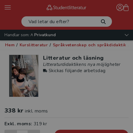
Handlar som:
Privatkund
Hem
/
Kurslitteratur
/
Språkvetenskap och språkdidaktik
/
Litteratur och läsning
Litteraturdidaktikens nya möjligheter
Skickas följande arbetsdag
338 kr
inkl. moms
Exkl. moms:
319 kr