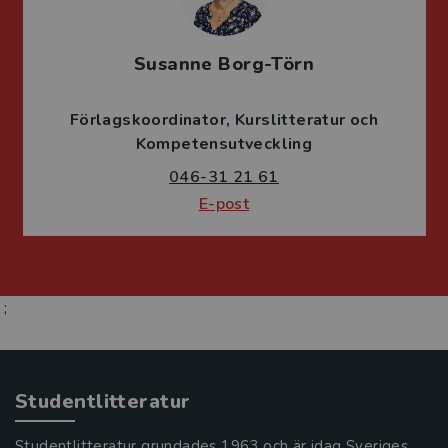
Susanne Borg-Törn
Förlagskoordinator
Kurslitteratur och
Kompetensutveckling
046-31 21 61
E-post
;
Studentlitteratur
Studentlitteratur grundades 1963 och är idag Sveriges