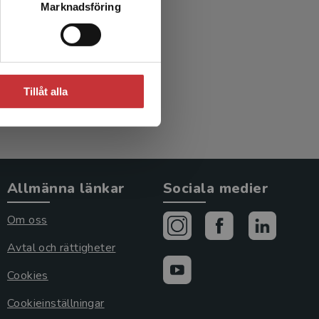
Marknadsföring
Tillåt alla
Allmänna länkar
Sociala medier
Om oss
Avtal och rättigheter
Cookies
Cookieinställningar