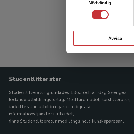
Nödvändig
Avvisa
Studentlitteratur
Studentlitteratur grundades 1963 och är idag Sveriges
ledande utbildningsförlag. Med läromedel, kurslitteratur,
facklitteratur, utbildningar och digitala
informationstjänster i utbudet,
finns Studentlitteratur med längs hela kunskapsresan.