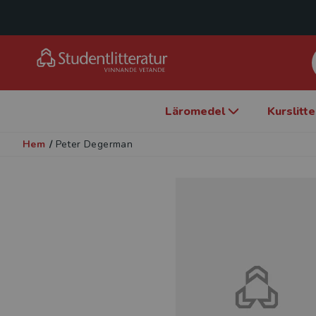
Läromedel
Kurslitt
Hem
/
Peter Degerman