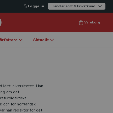
Logga in
Handlar som:
Privatkund
Varukorg
örfattare
Aktuellt
d Mittuniversitetet. Han
ing om det
eraturdidaktiska
ik och för norrländsk
 var han redaktör för det