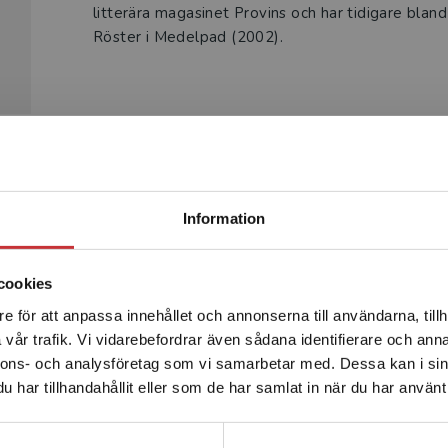
litterära magasinet Provins och har tidigare blan
Röster i Medelpad (2002).
Begränsad fraktregion
Produkter
Information
cookies
e för att anpassa innehållet och annonserna till användarna, tillh
Det verkar som att du besöker studentlitteratur.se via en
vår trafik. Vi vidarebefordrar även sådana identifierare och anna
enhet utanför Sverige. Vi erbjuder inte leveranser utanför
nnons- och analysföretag som vi samarbetar med. Dessa kan i sin
Sverige. För att kunna slutföra ett köp måste
har tillhandahållit eller som de har samlat in när du har använt 
leveransadressen vara i Sverige.
Läs mer
Kontakta kundservice