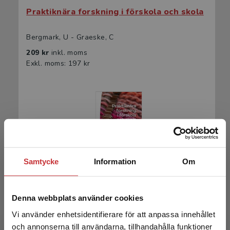
Praktiknära forskning i förskola och skola
Bergmark, U - Graeske, C
209 kr
inkl. moms
Exkl. moms: 197 kr
Samtycke
Information
Om
Praktiknära forskning i förskola och skola
Denna webbplats använder cookies
337 kr
inkl. moms
Vi använder enhetsidentifierare för att anpassa innehållet
Exkl. moms: 318 kr
och annonserna till användarna, tillhandahålla funktioner