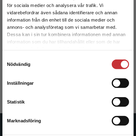
för sociala medier och analysera vår trafik. Vi
Begränsad fraktregion
vidarebefordrar även sådana identifierare och annan
information från din enhet till de sociala medier och
annons- och analysföretag som vi samarbetar med.
Dessa kan i sin tur kombinera informationen med annan
information som du har tillhandahållit eller som de har
Det verkar som att du besöker
samlat in när du har använt deras tjänster.
studentlitteratur.se via en enhet utanför Sverige.
Samtyckesval
Vi erbjuder inte leveranser utanför Sverige. För
Litteratur och läsning
Nödvändig
att kunna slutföra ett köp måste
leveransadressen vara i Sverige.
Läs mer
Jönsson, M - Öhman, A (red.)
Inställningar
338 kr
inkl. moms
Kontakta kundservice
Exkl. moms: 319 kr
Statistik
Marknadsföring
Stäng
Studentlitteratur