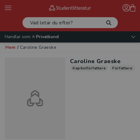
Handlar som:
Privatkund
Hem
/
Caroline Graeske
Caroline Graeske
Kapitelförfattare
Författare