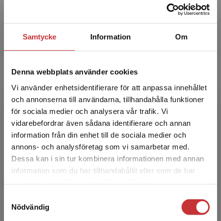
tillsammans med Maria Wiwe startat en kurs i
mentaliseringsbaserad ...
Samtycke
Information
Om
Denna webbplats använder cookies
Vi använder enhetsidentifierare för att anpassa innehållet
och annonserna till användarna, tillhandahålla funktioner
för sociala medier och analysera vår trafik. Vi
Maria Svernell
Begränsad fraktregion
vidarebefordrar även sådana identifierare och annan
information från din enhet till de sociala medier och
Maria Svernell (tidigare Wiwe) är leg.
annons- och analysföretag som vi samarbetar med.
psykolog, psykoterapeut och handledare. Hon
Dessa kan i sin tur kombinera informationen med annan
är knuten till Anna Freud National Centre for
information som du har tillhandahållit eller som de har
Children and Famil...
Det verkar som att du besöker
samlat in när du har använt deras tjänster.
studentlitteratur.se via en enhet utanför Sverige.
Samtyckesval
Vi erbjuder inte leveranser utanför Sverige. För
Nödvändig
att kunna slutföra ett köp måste