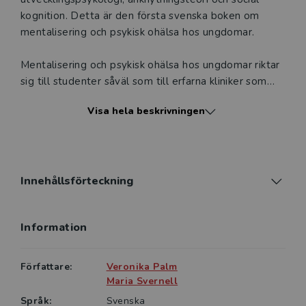
kognition. Detta är den första svenska boken om
mentalisering och psykisk ohälsa hos ungdomar.
Mentalisering och psykisk ohälsa hos ungdomar riktar
sig till studenter såväl som till erfarna kliniker som
möter ungdomar med psykisk ohälsa i sitt arbete.
Visa hela beskrivningen
Nybörjaren får en gedigen genomgång av
behandlingsmodellen och interventioner som är
direkt tillämpbara i arbetet. De som redan har
kunskap om mentaliseringsbaserad terapi får en
fördjupning av sin kunskap i linje med den senaste
Innehållsförteckning
forskningen.
Information
Läsaren ges en fördjupad förståelse för hur psykisk
ohälsa utvecklas hos ungdomar och hur
mentaliseringsperspektivet kan underlätta vid
Författare:
Veronika Palm
bedömning, diagnostisering och ställningstagande till
Maria Svernell
behandling. Boken ger också handfasta råd för hur
Språk:
Svenska