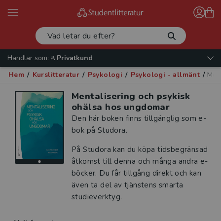
Handlar som:
Privatkund
Hem
/
Kurslitteratur
/
Psykologi
/
Psykologi - allmänt
/
Men
Mentalisering och psykisk
ohälsa hos ungdomar
Den här boken finns tillgänglig som e-
bok på Studora.
På Studora kan du köpa tidsbegränsad
åtkomst till denna och många andra e-
böcker. Du får tillgång direkt och kan
även ta del av tjänstens smarta
studieverktyg.