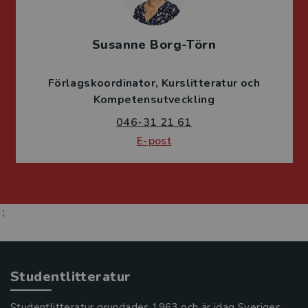
Susanne Borg-Törn
Förlagskoordinator
Kurslitteratur och
Kompetensutveckling
046-31 21 61
E-post
;
Studentlitteratur
Studentlitteratur grundades 1963 och är idag Sveriges