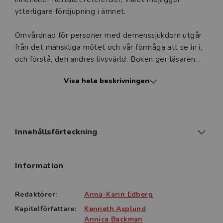
ytterligare fördjupning i ämnet.
Omvårdnad för personer med demenssjukdom utgår
från det mänskliga mötet och vår förmåga att se in i,
och förstå, den andres livsvärld. Boken ger läsaren
redskap som underlättar i detta möte. I fokus står
Visa hela beskrivningen
personens upplevelse av att drabbas, upplevelsen av
att vara anhörig men även olika aspekter av
vårdandet är centrala. Innehållet genomsyras av ett
personcentrerat och hälsofrämjande förhållningssätt,
samt betonar värdegrundens, vårdmiljöns och
Innehållsförteckning
ledarskapets betydelse. Några kapitel har fokus på
existentiella aspekter och vårdfilosofi, medan andra
Information
är mer konkreta och praktiska. Sist i boken finns ett
kapitel som översiktligt beskriver de olika
demenssjukdomarna. Sammantaget kompletterar
Redaktörer:
Anna-Karin Edberg
kapitlen varandra och ger stöd för både varandet och
Kapitelförfattare:
Kenneth Asplund
görandet i personalens möte med dessa personer.
Annica Backman