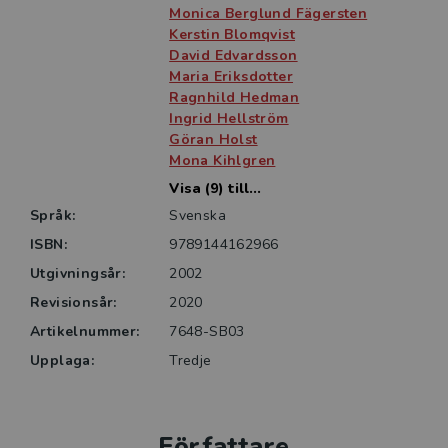
Kapitlen syftar också till att stimulera till eftertanke
Monica Berglund Fägersten
och reflektion.
Kerstin Blomqvist
David Edvardsson
Maria Eriksdotter
Målgruppen är sjuksköterskestudenter på grundnivå
Ragnhild Hedman
och avancerad nivå, men även andra yrkeskategorier
Ingrid Hellström
som möter personer med demenssjukdom i sitt
Göran Holst
arbete har nytta av boken.
Mona Kihlgren
Visa (9) till...
Språk:
Svenska
ISBN:
9789144162966
Utgivningsår:
2002
Revisionsår:
2020
Artikelnummer:
7648-SB03
Upplaga:
Tredje
Författare