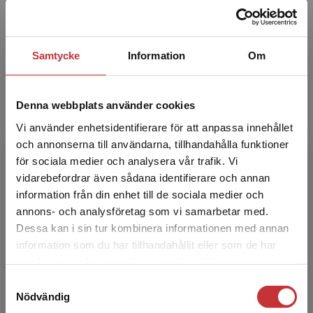
Kenneth Asplund
Samtycke
Information
Om
Kenneth Asplund är leg. sjuksköterska, doktor i
medicinsk vetenskap och professor i
vårdvetenskap vid Ersta Sköndal Bräcke
Denna webbplats använder cookies
högskola. Hans doktorsav...
Vi använder enhetsidentifierare för att anpassa innehållet
och annonserna till användarna, tillhandahålla funktioner
för sociala medier och analysera vår trafik. Vi
Begränsad fraktregion
vidarebefordrar även sådana identifierare och annan
information från din enhet till de sociala medier och
annons- och analysföretag som vi samarbetar med.
Dessa kan i sin tur kombinera informationen med annan
Annica Backman
information som du har tillhandahållit eller som de har
Det verkar som att du besöker
samlat in när du har använt deras tjänster.
studentlitteratur.se via en enhet utanför Sverige.
Annica Backman är sjuksköterska, med.dr,
Samtyckesval
Vi erbjuder inte leveranser utanför Sverige. För
docent och universitetslektor i omvårdnad vid
Nödvändig
att kunna slutföra ett köp måste
Institutionen för omvårdnad vid Umeå