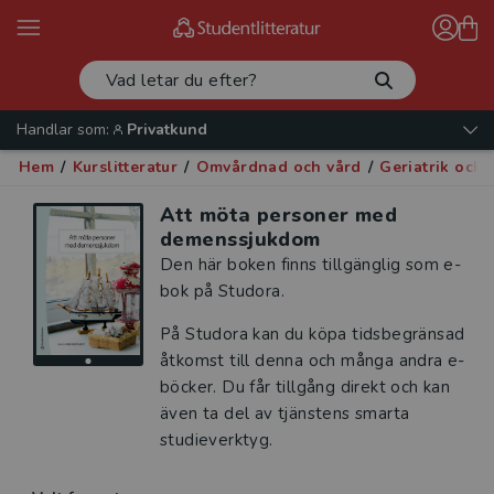
Handlar som:
Privatkund
Hem
/
Kurslitteratur
/
Omvårdnad och vård
/
Geriatrik och 
Att möta personer med
demenssjukdom
Den här boken finns tillgänglig som e-
bok på Studora.
På Studora kan du köpa tidsbegränsad
åtkomst till denna och många andra e-
böcker. Du får tillgång direkt och kan
även ta del av tjänstens smarta
studieverktyg.