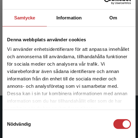
Samtycke
Information
Om
Omvårdnadens grunder
Omvårdn
Denna webbplats använder cookies
Vi använder enhetsidentifierare för att anpassa innehållet
Backman, Annica m.fl. (red.)
Backman, A
och annonserna till användarna, tillhandahålla funktioner
för sociala medier och analysera vår trafik. Vi
298 kr
inkl. moms
457 kr
ink
Begränsad fraktregion
vidarebefordrar även sådana identifierare och annan
Exkl. moms: 281 kr
Exkl. moms
information från din enhet till de sociala medier och
annons- och analysföretag som vi samarbetar med.
Dessa kan i sin tur kombinera informationen med annan
information som du har tillhandahållit eller som de har
Det verkar som att du besöker
samlat in när du har använt deras tjänster.
Studentlitteratur
studentlitteratur.se via en enhet utanför Sverige.
Samtyckesval
Vi erbjuder inte leveranser utanför Sverige. För
Nödvändig
Studentlitteratur grundades 1963 och är idag Sveriges
att kunna slutföra ett köp måste
ledande utbildningsförlag. Med läromedel, kurslitteratur,
leveransadressen vara i Sverige.
Läs mer