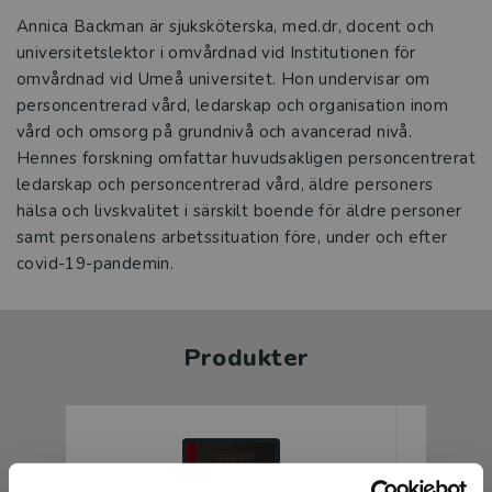
Annica Backman är sjuksköterska, med.dr, docent och
universitetslektor i omvårdnad vid Institutionen för
omvårdnad vid Umeå universitet. Hon undervisar om
personcentrerad vård, ledarskap och organisation inom
vård och omsorg på grundnivå och avancerad nivå.
Hennes forskning omfattar huvudsakligen personcentrerat
ledarskap och personcentrerad vård, äldre personers
hälsa och livskvalitet i särskilt boende för äldre personer
samt personalens arbetssituation före, under och efter
covid-19-pandemin.
Produkter