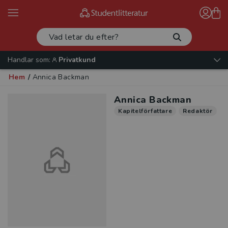
Handlar som:
Privatkund
Hem
/
Annica Backman
Annica Backman
Kapitelförfattare
Redaktör