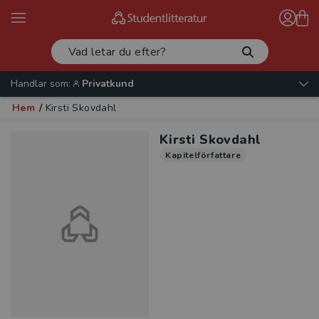
Handlar som:
Privatkund
Hem
/
Kirsti Skovdahl
Kirsti Skovdahl
Kapitelförfattare