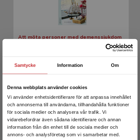
Att möta personer med demenssjukdom
Edberg, Anna-Karin (red.)
343 kr
inkl. moms
Samtycke
Information
Om
Exkl. moms: 324 kr
Denna webbplats använder cookies
Vi använder enhetsidentifierare för att anpassa innehållet
och annonserna till användarna, tillhandahålla funktioner
för sociala medier och analysera vår trafik. Vi
Begränsad fraktregion
vidarebefordrar även sådana identifierare och annan
information från din enhet till de sociala medier och
annons- och analysföretag som vi samarbetar med.
Att möta personer med demenssjukdom