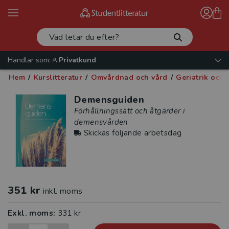
Handlar som:
Privatkund
Hem
/
Kurslitteratur
/
Omvårdnad och vård
/
Geriatrik och 
Demensguiden
Förhållningssätt och åtgärder i
demensvården
Skickas följande arbetsdag
351 kr
inkl. moms
Exkl. moms:
331 kr