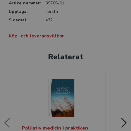
Artikelnummer:
39706-01
Upplaga:
Första
Sidantal:
432
Köp- och leveransvillkor
Relaterat
Palliativ medicin i praktiken
Att