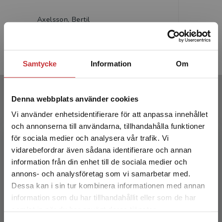
Axelsson, Bertil
Edberg, An
374 kr
inkl. moms
343 kr
ink
Exkl. moms: 353 kr
Exkl. moms
Samtycke
Information
Om
Författare
Denna webbplats använder cookies
Vi använder enhetsidentifierare för att anpassa innehållet
och annonserna till användarna, tillhandahålla funktioner
för sociala medier och analysera vår trafik. Vi
Begränsad fraktregion
vidarebefordrar även sådana identifierare och annan
information från din enhet till de sociala medier och
annons- och analysföretag som vi samarbetar med.
Kirsti V Solheim
Dessa kan i sin tur kombinera informationen med annan
information som du har tillhandahållit eller som de har
Kirsti V. Solheim är psykiatrisjuksköterska med
Det verkar som att du besöker
samlat in när du har använt deras tjänster.
egen erfarenhet som närstående. Hon har bred
studentlitteratur.se via en enhet utanför Sverige.