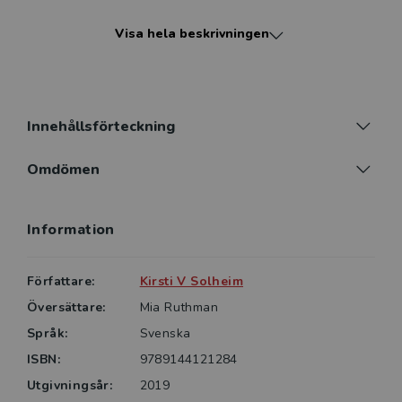
Boken riktar sig primärt till studerande vid hälso- och
Visa hela beskrivningen
sjukvårdsutbildningar på både grundnivå och
avancerad nivå. Även kliniskt verksamma och
Innehållsförteckning
Omdömen
Information
Författare:
Kirsti V Solheim
Översättare:
Mia Ruthman
Språk:
Svenska
ISBN:
9789144121284
Utgivningsår:
2019