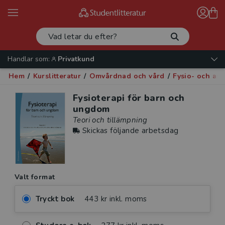
Handlar som:
Privatkund
Hem
/
Kurslitteratur
/
Omvårdnad och vård
/
Fysio- och arb
Fysioterapi för barn och
ungdom
Teori och tillämpning
Skickas följande arbetsdag
Valt format
Tryckt bok
443 kr inkl. moms