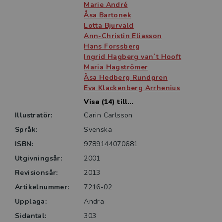
Marie André
Åsa Bartonek
Lotta Bjurvald
Ann-Christin Eliasson
Hans Forssberg
Ingrid Hagberg van´t Hooft
Maria Hagströmer
Åsa Hedberg Rundgren
Eva Klackenberg Arrhenius
Visa (14) till...
Illustratör:
Carin Carlsson
Språk:
Svenska
ISBN:
9789144070681
Utgivningsår:
2001
Revisionsår:
2013
Artikelnummer:
7216-02
Upplaga:
Andra
Sidantal:
303