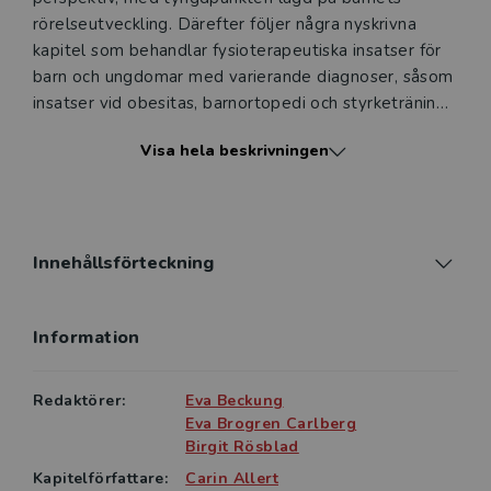
rörelseutveckling. Därefter följer några nyskrivna
kapitel som behandlar fysio­terapeutiska ­insatser för
barn och ungdomar med varierande diagnoser, såsom
insatser vid obesitas, barnortopedi och styrketräning
vid muskelsvaghet.
Visa hela beskrivningen
Sedan den första upplagan av denna bok
publicerades har det skett en snabb
kunskapsutveckling. Fysioterapeutisk behandling av
barn och ungdom har tagit ett stort kliv framåt och
Innehållsförteckning
insatserna vilar nu tydligare på en vetenskaplig grund.
Fysioterapi för barn och ungdom riktar sig till
Information
fysioterapistudenter inom grundutbildning,
fysioterapeuter under fortbildning samt till
fysioterapeuter som i sitt yrke möter barn och
Redaktörer:
Eva Beckung
Eva Brogren Carlberg
Birgit Rösblad
Kapitelförfattare:
Carin Allert