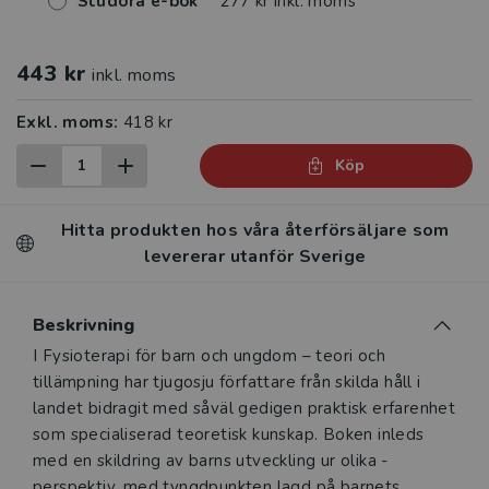
Studora e-bok
277 kr inkl. moms
443 kr
inkl. moms
Exkl. moms:
418 kr
Köp
Hitta produkten hos våra återförsäljare som
levererar utanför Sverige
Beskrivning
Beskrivning
I Fysioterapi för barn och ungdom – teori och
tillämpning har tjugosju författare från skilda håll i
landet bidragit med såväl ­gedigen praktisk erfarenhet
som specialiserad teoretisk ­kunskap. Boken ­inleds
med en skildring av barns utveckling ur olika ­
perspektiv, med tyngdpunkten lagd på barnets