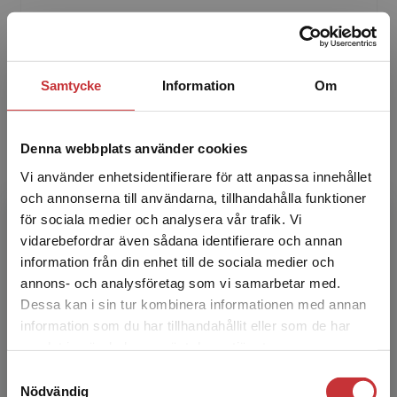
Samtycke
Information
Om
Eva Brogren Carlberg
Denna webbplats använder cookies
Vi använder enhetsidentifierare för att anpassa innehållet
Eva Brogren Carlberg, fysioterapeut, specialist
och annonserna till användarna, tillhandahålla funktioner
i pediatrik, docent, Institutionen för kvinnors
för sociala medier och analysera vår trafik. Vi
och barns hälsa, Karolinska Institutet,
Begränsad fraktregion
vidarebefordrar även sådana identifierare och annan
Stockholm.
information från din enhet till de sociala medier och
annons- och analysföretag som vi samarbetar med.
Dessa kan i sin tur kombinera informationen med annan
information som du har tillhandahållit eller som de har
Det verkar som att du besöker
samlat in när du har använt deras tjänster.
studentlitteratur.se via en enhet utanför Sverige.
Samtyckesval
Vi erbjuder inte leveranser utanför Sverige. För
Nödvändig