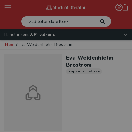
Handlar som:
Privatkund
Hem
/
Eva Weidenhielm Broström
Eva Weidenhielm
Broström
Kapitelförfattare