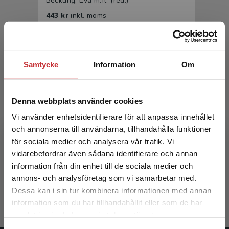
Beckung, Eva m.fl. (red.)
443 kr
inkl. moms
Exkl. moms: 418 kr
Samtycke
Information
Om
Denna webbplats använder cookies
Vi använder enhetsidentifierare för att anpassa innehållet
och annonserna till användarna, tillhandahålla funktioner
Fysioterapi för barn och ungdom
för sociala medier och analysera vår trafik. Vi
Begränsad fraktregion
vidarebefordrar även sådana identifierare och annan
Beckung, Eva m.fl. (red.)
information från din enhet till de sociala medier och
annons- och analysföretag som vi samarbetar med.
277 kr
inkl. moms
Dessa kan i sin tur kombinera informationen med annan
Exkl. moms: 261 kr
information som du har tillhandahållit eller som de har
Det verkar som att du besöker
samlat in när du har använt deras tjänster.
studentlitteratur.se via en enhet utanför Sverige.