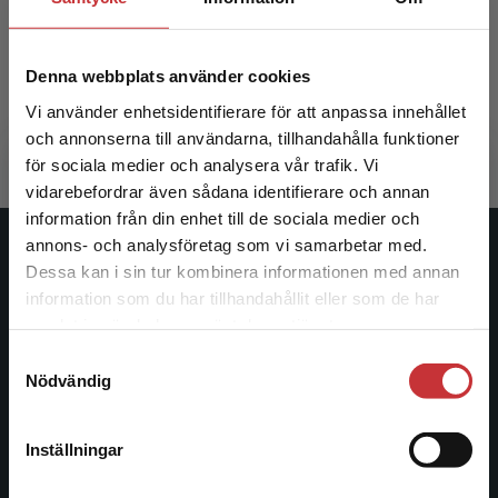
elevhälsoteam
Milerad, Josef m.fl.
Milerad, Jo
Denna webbplats använder cookies
365 kr
inkl. moms
217 kr
ink
Vi använder enhetsidentifierare för att anpassa innehållet
Exkl. moms: 344 kr
Exkl. moms
och annonserna till användarna, tillhandahålla funktioner
för sociala medier och analysera vår trafik. Vi
Begränsad fraktregion
vidarebefordrar även sådana identifierare och annan
information från din enhet till de sociala medier och
annons- och analysföretag som vi samarbetar med.
Studentlitteratur
Dessa kan i sin tur kombinera informationen med annan
information som du har tillhandahållit eller som de har
Det verkar som att du besöker
Studentlitteratur grundades 1963 och är idag Sveriges
samlat in när du har använt deras tjänster.
studentlitteratur.se via en enhet utanför Sverige.
ledande utbildningsförlag. Med läromedel, kurslitteratur,
Samtyckesval
Vi erbjuder inte leveranser utanför Sverige. För
facklitteratur, utbildningar och digitala
Nödvändig
att kunna slutföra ett köp måste
informationstjänster i utbudet, finns Studentlitteratur med
leveransadressen vara i Sverige.
Läs mer
längs hela kunskapsresan.
Inställningar
Kontakta kundservice
Kontakta oss