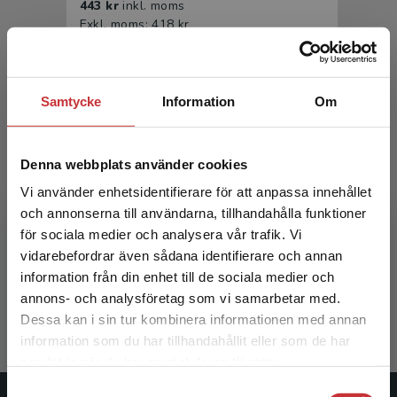
443 kr
inkl. moms
Exkl. moms: 418 kr
Samtycke
Information
Om
Denna webbplats använder cookies
Vi använder enhetsidentifierare för att anpassa innehållet
och annonserna till användarna, tillhandahålla funktioner
Fysioterapi för barn och ungdom
för sociala medier och analysera vår trafik. Vi
Begränsad fraktregion
vidarebefordrar även sådana identifierare och annan
Beckung, Eva m.fl. (red.)
information från din enhet till de sociala medier och
277 kr
inkl. moms
annons- och analysföretag som vi samarbetar med.
Exkl. moms: 261 kr
Dessa kan i sin tur kombinera informationen med annan
information som du har tillhandahållit eller som de har
Det verkar som att du besöker
samlat in när du har använt deras tjänster.
studentlitteratur.se via en enhet utanför Sverige.
Samtyckesval
Vi erbjuder inte leveranser utanför Sverige. För