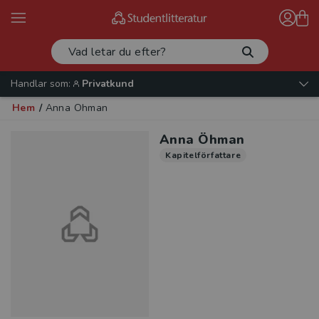
Handlar som:
Privatkund
Hem
/
Anna Öhman
Anna Öhman
Kapitelförfattare