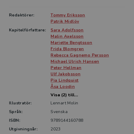
farmakoterapi vid olika sjukdomstillstånd där
rekommendationer samt nytta och eventuella risker
Redaktörer:
Tommy Eriksson
med läkemedel beskrivs.
Patrik Midlöv
Kapitelförfattare:
Sara Adolfsson
Boken vänder sig till studenter på
Malin Axelsson
sjuksköterskeprogrammet och till yrkesverksamma
Mariette Bengtsson
sjuksköterskor. Den kan även användas av andra
Frida Blomgren
Rebecca Gagnemo Persson
professioner inom hälso- och sjukvården, såväl i
Michael Ulrich Hansen
undervisning som i informationssökande.
Peter Hellman
Ulf Jakobsson
Pia Lindquist
Åsa Loodin
Visa (2) till...
Illustratör:
Lennart Molin
Språk:
Svenska
ISBN:
9789144160788
Utgivningsår:
2023