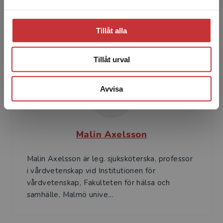
Sara Adolfsson är specialistsjuksköterska inom
infektionssjukvård. Hon är verksam som klinisk
lärare inom Verksamhetsområde
Tillåt alla
infektionssjukdomar på ...
Tillåt urval
Avvisa
Malin Axelsson
Malin Axelsson är leg. sjuksköterska, professor
i vårdvetenskap vid Institutionen för
vårdvetenskap, Fakulteten för hälsa och
samhälle, Malmö unive...