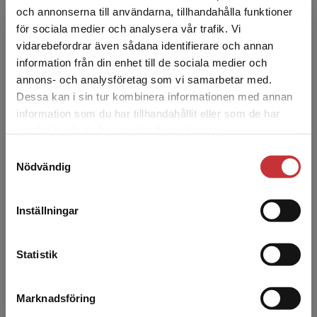
och annonserna till användarna, tillhandahålla funktioner
för sociala medier och analysera vår trafik. Vi
Begränsad fraktregion
vidarebefordrar även sådana identifierare och annan
information från din enhet till de sociala medier och
Patrik Midlöv
annons- och analysföretag som vi samarbetar med.
Dessa kan i sin tur kombinera informationen med annan
Patrik Midlöv är distriktsläkare och professor i
information som du har tillhandahållit eller som de har
Det verkar som att du besöker
allmänmedicin vid Lunds universitet. Han
samlat in när du har använt deras tjänster.
studentlitteratur.se via en enhet utanför Sverige.
undervisar sjuksköterske- och läkarstudenter
Samtyckesval
Vi erbjuder inte leveranser utanför Sverige. För
samt student...
Nödvändig
att kunna slutföra ett köp måste
leveransadressen vara i Sverige.
Läs mer
Inställningar
Kontakta kundservice
Statistik
Sara Adolfsson
Marknadsföring
Stäng