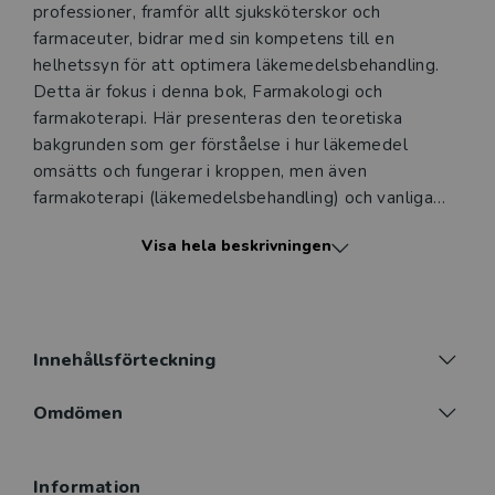
professioner, framför allt sjuksköterskor och
farmaceuter, bidrar med sin kompetens till en
helhetssyn för att optimera läkemedelsbehandling.
Detta är fokus i denna bok, Farmakologi och
farmakoterapi. Här presenteras den teoretiska
bakgrunden som ger förståelse i hur läkemedel
omsätts och fungerar i kroppen, men även
farmakoterapi (läkemedelsbehandling) och vanliga
läkemedelsrelaterade problem beskrivs.
Visa hela beskrivningen
Boken är uppdelad i tre delar. Den första delen
beskriver olika aspekter på praktisk
läkemedelsanvändning i vården och av patienten.
Speciellt fokus läggs på utvärdering av
Innehållsförteckning
läkemedelsbehandling och samarbete mellan vårdens
olika professioner. Den andra delen beskriver
Omdömen
basalfarmakologiska principer och tillämpningar där
teori och praktiska utföranden varvas. Del tre är
Information
uppbyggd enligt ATC-systemet och fokuserar på