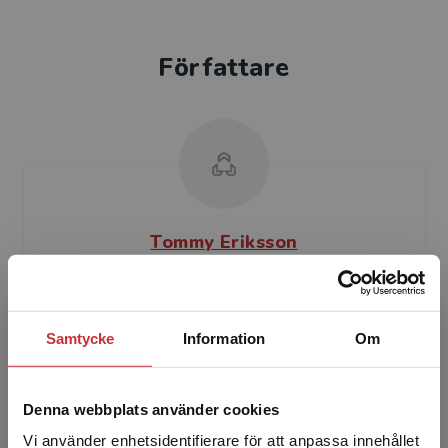
Författare
Tommy Eriksson
Tommy Eriksson är apotekare och professor i
klinisk farmaci och farmakologi vid Malmö
universitet. Han undervisar i farmakologi,
Samtycke
Information
Om
farmakoterapi och ...
Denna webbplats använder cookies
Vi använder enhetsidentifierare för att anpassa innehållet