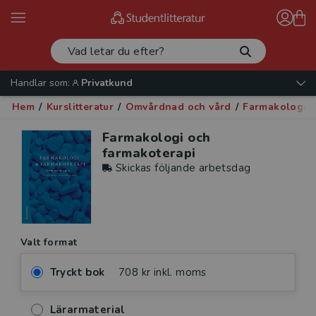
Handlar som:
Privatkund
Hem
/
Kurslitteratur
/
Omvårdnad och vård
/
Farmakologi
/
Farmakologi och
farmakoterapi
Skickas följande arbetsdag
Valt format
Tryckt bok
708 kr inkl. moms
Lärarmaterial