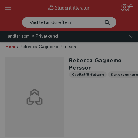
Handlar som:
Privatkund
Hem
/
Rebecca Gagnemo Persson
Rebecca Gagnemo
Persson
Kapitelförfattare
Sakgranskar