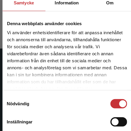
Samtycke
Information
Om
Eriksson, T
Eriksson, T - Midlöv, P (red.)
708 kr
ink
Denna webbplats använder cookies
Exkl. moms
Vi använder enhetsidentifierare för att anpassa innehållet
och annonserna till användarna, tillhandahålla funktioner
för sociala medier och analysera vår trafik. Vi
Begränsad fraktregion
vidarebefordrar även sådana identifierare och annan
information från din enhet till de sociala medier och
Studentlitteratur
annons- och analysföretag som vi samarbetar med. Dessa
kan i sin tur kombinera informationen med annan
Studentlitteratur grundades 1963 och är idag Sveriges
information som du har tillhandahållit eller som de har
ledande utbildningsförlag. Med läromedel, kurslitteratur,
Det verkar som att du besöker studentlitteratur.se
samlat in när du har använt deras tjänster.
facklitteratur, utbildningar och digitala
via en enhet utanför Sverige. Vi erbjuder inte
informationstjänster i utbudet, finns Studentlitteratur med
Samtyckesval
leveranser utanför Sverige. För att kunna slutföra
Nödvändig
längs hela kunskapsresan.
ett köp måste leveransadressen vara i Sverige.
Läs
mer
Kontakta oss
Inställningar
Kontakta kundservice