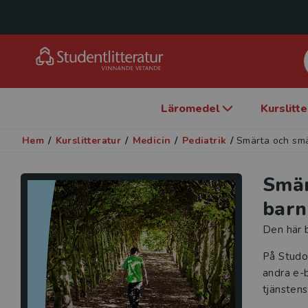
Läromedel
Kurslitt
Hem
/
Kurslitteratur
/
Medicin
/
Pediatrik
/
Smärta och sm
Smär
barn
Den här b
På Studo
andra e-b
tjänstens