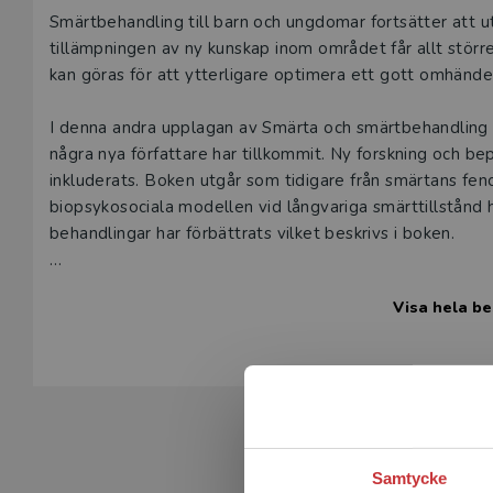
Beskrivning
Smärtbehandling till barn och ungdomar fortsätter att 
tillämpningen av ny kunskap inom området får allt större
kan göras för att ytterligare optimera ett gott omhän
I denna andra upplagan av Smärta och smärtbehandling 
några nya författare har tillkommit. Ny forskning och b
inkluderats. Boken utgår som tidigare från smärtans fe
biopsykosociala modellen vid långvariga smärttillstånd 
behandlingar har förbättrats vilket beskrivs i boken.
Boken vänder sig till läkare under grundutbildning, allm
Visa hela be
sjukvården som kommer i kontakt med barn i sin kliniska 
smärtläkare, allmänläkare, barnsjuksköterskor, distriktss
Samtycke