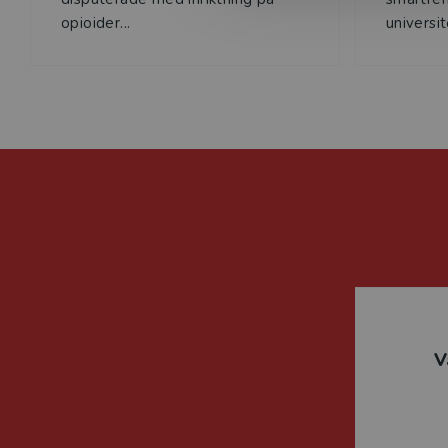
opioider...
universi
V