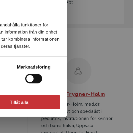
Artikelnummer:
37741-SB02
Upplaga:
Andra
andahålla funktioner för
n information från din enhet
 tur kombinera informationen
deras tjänster.
Marknadsföring
n
Sara Frygner-Holm
Tillåt alla
Sara Frygner-Holm, med.dr,
rebro
fysioterapeut och specialist i
pediatrik, Institutionen för kvinnor
och barns hälsa, Uppsala
universitet, Uppsala. Hon h...