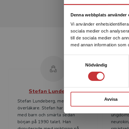
Denna webbplats använder 
Vi använder enhetsidentifierar
sociala medier och analysera 
till de sociala medier och a
med annan information som du 
Samtyckesval
Nödvändig
Stefan Lundeberg
Avvisa
Stefan Lundeberg, med.dr,
Ulla Cav
överläkare. Stefan har arbetat
överläka
med barn och smärta sedan
ungdoms
början på 1990 talet. Han
neurokir
disputerade med inriktning på
smärtreh