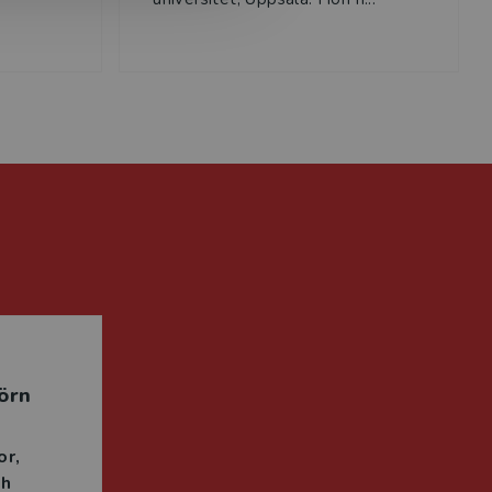
örn
or
ch