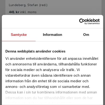
Lundeberg, Stefan (red.)
441 kr
inkl. moms
Exkl. moms: 416 kr
Samtycke
Information
Om
Denna webbplats använder cookies
Vi använder enhetsidentifierare för att anpassa innehållet
och annonserna till användarna, tillhandahålla funktioner
Smärta och smärtbehandling hos barn och
för sociala medier och analysera vår trafik. Vi
ungdomar
Begränsad fraktregion
vidarebefordrar även sådana identifierare och annan
information från din enhet till de sociala medier och
Lundeberg, Stefan (red.)
annons- och analysföretag som vi samarbetar med.
Dessa kan i sin tur kombinera informationen med annan
276 kr
inkl. moms
Exkl. moms: 260 kr
information som du har tillhandahållit eller som de har
Det verkar som att du besöker
samlat in när du har använt deras tjänster.