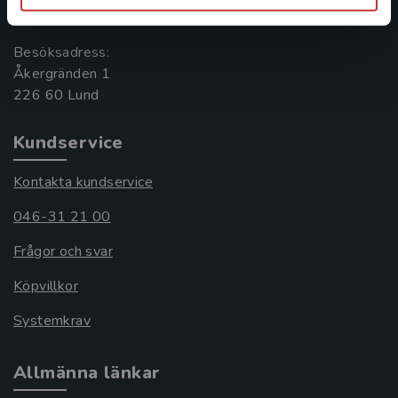
221 00 Lund
Besöksadress:
Åkergränden 1
Kundservice
Kontakta kundservice
046-31 21 00
Frågor och svar
Köpvillkor
Systemkrav
Allmänna länkar