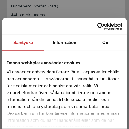
Lundeberg, Stefan (red.)
441 kr
inkl. moms
Exkl. moms: 416 kr
Samtycke
Information
Om
Denna webbplats använder cookies
Vi använder enhetsidentifierare för att anpassa innehållet
och annonserna till användarna, tillhandahålla funktioner
Smärta och smärtbehandling hos barn och
för sociala medier och analysera vår trafik. Vi
ungdomar
Begränsad fraktregion
vidarebefordrar även sådana identifierare och annan
information från din enhet till de sociala medier och
Lundeberg, Stefan (red.)
annons- och analysföretag som vi samarbetar med.
Dessa kan i sin tur kombinera informationen med annan
276 kr
inkl. moms
Exkl. moms: 260 kr
information som du har tillhandahållit eller som de har
Det verkar som att du besöker
samlat in när du har använt deras tjänster.