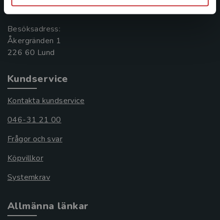
221 00 Lund
Besöksadress:
Åkergränden 1
Kundservice
Kontakta kundservice
046-31 21 00
Frågor och svar
Köpvillkor
Systemkrav
Allmänna länkar