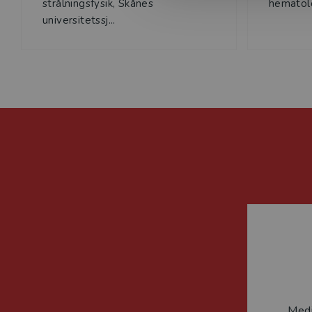
strålningsfysik, Skånes
hematolog
universitetssj...
Medi