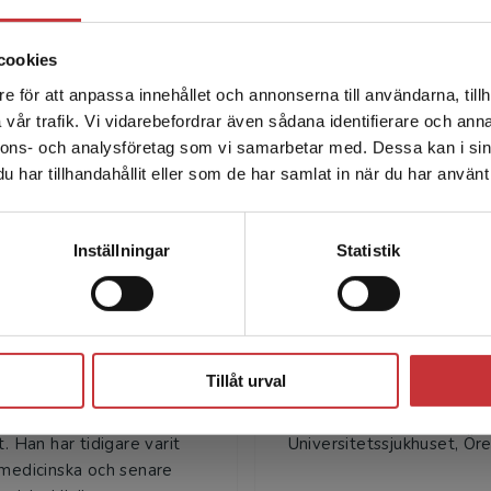
cookies
e för att anpassa innehållet och annonserna till användarna, tillh
Det verkar som att du besöker studentlitteratur.se via en
vår trafik. Vi vidarebefordrar även sådana identifierare och anna
enhet utanför Sverige. Vi erbjuder inte leveranser utanför
nnons- och analysföretag som vi samarbetar med. Dessa kan i sin
Sverige. För att kunna slutföra ett köp måste
Författare
har tillhandahållit eller som de har samlat in när du har använt 
leveransadressen vara i Sverige.
Läs mer
Kontakta kundservice
Inställningar
Statistik
Stäng
Gösta Gahrton
Erik Ahlstran
Tillåt urval
hrton är professor
Erik Ahlstrand, med.dr, öv
 i medicin vid Karolinska
Sektionen för hematologi
t. Han har tidigare varit
Universitetssjukhuset, Öre
 medicinska och senare