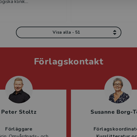
iska klinik...
Visa alla - 51
Förlagskontakt
Peter Stoltz
Susanne Borg-T
Förläggare
Förlagskoordinat
cin, Omvårdnads- och
Kurslitteratur o