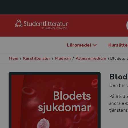
Läromedel
Kurslitt
Hem
/
Kurslitteratur
/
Medicin
/
Allmänmedicin
/
Blodets 
Blod
Den här b
På Studo
andra e-b
tjänstens