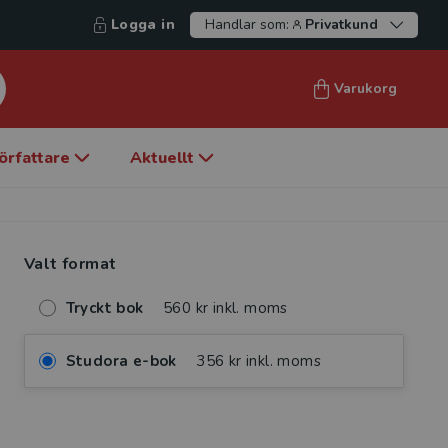
Logga in
Handlar som:
Privatkund
Varukorg
örfattare
Aktuellt
Valt format
Tryckt bok
560 kr inkl. moms
Studora e-bok
356 kr inkl. moms