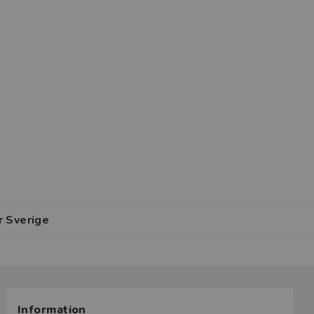
r Sverige
lar av den
Information