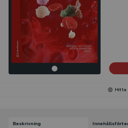
Hitta
Du som unde
Beskrivning
Innehållsförte
här produk