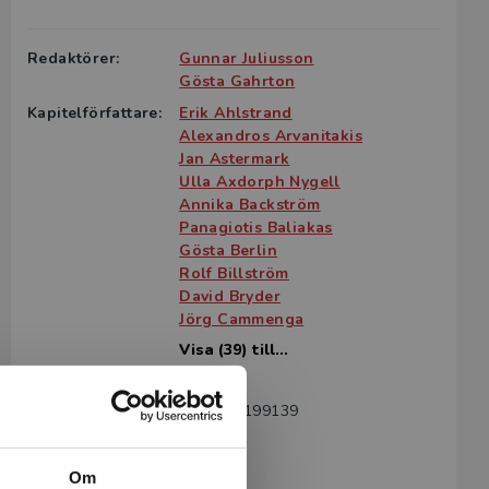
g till boken
ter för din
Redaktörer:
Gunnar Juliusson
id kontakta
Gösta Gahrton
rodukten.
Kapitelförfattare:
Erik Ahlstrand
Alexandros Arvanitakis
m det gäller
Jan Astermark
tsgivare.
Ulla Axdorph Nygell
Annika Backström
Panagiotis Baliakas
Gösta Berlin
Rolf Billström
David Bryder
Jörg Cammenga
Visa (39) till...
Språk:
Svenska
ISBN:
9789144199139
Utgivningsår:
2012
Revisionsår:
2025
Om