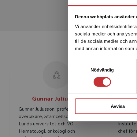
Denna webbplats använder 
Vi använder enhetsidentifierar
sociala medier och analysera 
till de sociala medier och a
med annan information som du 
Samtyckesval
Nödvändig
Gunnar Juliusson
Avvisa
Gunnar Juliusson, professor,
Gösta Ga
överläkare, Stamcellscentrum,
emeritus
Lunds universitet och VO
Institute
Hematologi, onkologi och
chef för