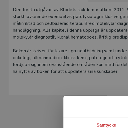
Våra digital
Beskrivning
Den första utgåvan av Blodets sjukdomar utkom 2012. 
under 180 da
starkt, avseende exempelvis patofysiologi inklusive gen
undervisning
målinriktad och cellbaserad terapi. Bred molekylär diagnos
vår
kundserv
handläggning. Alla kapitel i denna upplaga är uppdater
molekylär diagnostik, klonal hematopoes, ärftlig predisp
Den här prod
tjänsteexempl
Boken är skriven för läkare i grundutbildning samt under
onkologi, allmänmedicin, klinisk kemi, patologi och cytol
L
fördjupa sig inom ovanstående områden kan med fördel 
ha nytta av boken för att uppdatera sina kunskaper.
Samtycke