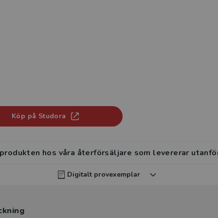
Köp på Studora
 produkten hos våra återförsäljare som levererar utanfö
Digitalt provexemplar
rvisar kan beställa ett kostnadsfritt digitalt provexemp
ckning
ten
.