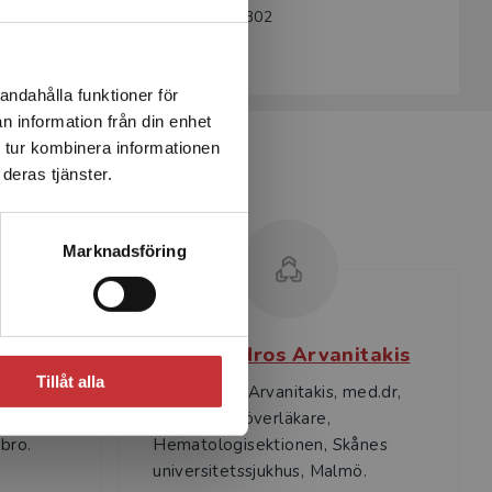
Artikelnummer:
34109-SB02
Upplaga:
Andra
andahålla funktioner för
n information från din enhet
 tur kombinera informationen
deras tjänster.
Marknadsföring
d
Alexandros Arvanitakis
Tillåt alla
erläkare,
Alexandros Arvanitakis, med.dr,
,
biträdande överläkare,
bro.
Hematologisektionen, Skånes
universitetssjukhus, Malmö.