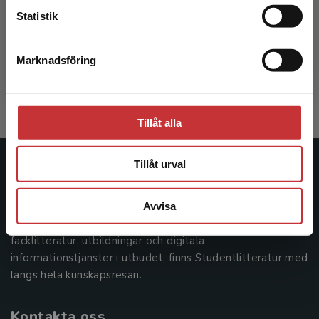
Statistik
Cancersjukdomar
Johansson, Mikael m.fl. (red.)
Marknadsföring
Stäng
285 kr
inkl. moms
Exkl. moms: 269 kr
Tillåt alla
Tillåt urval
Studentlitteratur
Avvisa
Studentlitteratur grundades 1963 och är idag Sveriges
ledande utbildningsförlag. Med läromedel, kurslitteratur,
facklitteratur, utbildningar och digitala
informationstjänster i utbudet, finns Studentlitteratur med
längs hela kunskapsresan.
Kontakta oss