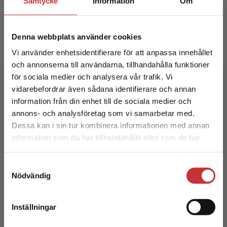
Samtycke
Information
Om
Denna webbplats använder cookies
Vi använder enhetsidentifierare för att anpassa innehållet
och annonserna till användarna, tillhandahålla funktioner
Cancersjukdomar
för sociala medier och analysera vår trafik. Vi
Begränsad fraktregion
vidarebefordrar även sådana identifierare och annan
Johansson, Mikael m.fl. (red.)
information från din enhet till de sociala medier och
annons- och analysföretag som vi samarbetar med.
432 kr
inkl. moms
Dessa kan i sin tur kombinera informationen med annan
Exkl. moms: 408 kr
information som du har tillhandahållit eller som de har
Det verkar som att du besöker
samlat in när du har använt deras tjänster.
studentlitteratur.se via en enhet utanför Sverige.
Samtyckesval
Vi erbjuder inte leveranser utanför Sverige. För
Nödvändig
att kunna slutföra ett köp måste
leveransadressen vara i Sverige.
Läs mer
Inställningar
Kontakta kundservice