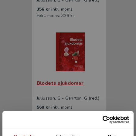
Juliusson, G - Gahrton, G (red.)
356 kr
inkl. moms
Exkl. moms: 336 kr
Blodets sjukdomar
Juliusson, G - Gahrton, G (red.)
560 kr
inkl. moms
Exkl. moms: 528 kr