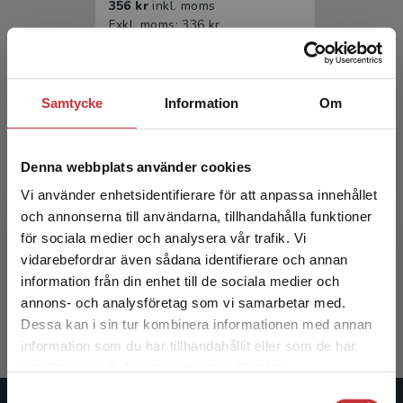
356 kr
inkl. moms
Exkl. moms: 336 kr
Samtycke
Information
Om
Denna webbplats använder cookies
Vi använder enhetsidentifierare för att anpassa innehållet
och annonserna till användarna, tillhandahålla funktioner
Blodets sjukdomar
för sociala medier och analysera vår trafik. Vi
Begränsad fraktregion
vidarebefordrar även sådana identifierare och annan
Juliusson, G - Gahrton, G (red.)
information från din enhet till de sociala medier och
560 kr
inkl. moms
annons- och analysföretag som vi samarbetar med.
Exkl. moms: 528 kr
Dessa kan i sin tur kombinera informationen med annan
information som du har tillhandahållit eller som de har
Det verkar som att du besöker
samlat in när du har använt deras tjänster.
studentlitteratur.se via en enhet utanför Sverige.
Samtyckesval
Vi erbjuder inte leveranser utanför Sverige. För