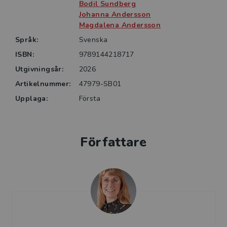
till lärarstudenter och lärare i låg-och mellanstadiet.
Bodil Sundberg
Johanna Andersson
Magdalena Andersson
Språk:
Svenska
ISBN:
9789144218717
Utgivningsår:
2026
Artikelnummer:
47979-SB01
Upplaga:
Första
Författare