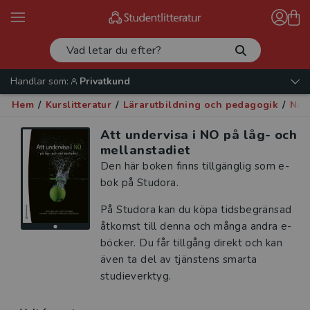
Handlar som:
Privatkund
Hem
/
Kurslitteratur
/
Lärarutbildning och pedagogik
/
Natu
Att undervisa i NO på låg- och
mellanstadiet
Den här boken finns tillgänglig som e-
bok på Studora.
På Studora kan du köpa tidsbegränsad
åtkomst till denna och många andra e-
böcker. Du får tillgång direkt och kan
även ta del av tjänstens smarta
studieverktyg.