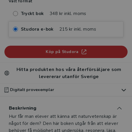
Valt format
Tryckt bok
348 kr inkl. moms
Studora e-bok
215 kr inkl. moms
Köp på Studora
Hitta produkten hos våra återförsäljare som
levererar utanför Sverige
Digitalt provexemplar
Du som undervisar kan beställa ett kostnadsfritt
Beskrivning
digitalt provexemplar av den här produkten
.
Beskrivning
Hur får man elever att känna att naturvetenskap är
Våra digitala provexemplar tillhandahålls via Studora.se
något för dem? Den här boken utgår från att elever
och ger dig tillgång till boken under 180 dagar. Observera
behöver få möjlighet att undersöka, resonera, läsa,