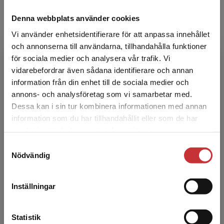
Denna webbplats använder cookies
Vi använder enhetsidentifierare för att anpassa innehållet
och annonserna till användarna, tillhandahålla funktioner
för sociala medier och analysera vår trafik. Vi
Begränsad fraktregion
vidarebefordrar även sådana identifierare och annan
Johanna Andersson
information från din enhet till de sociala medier och
annons- och analysföretag som vi samarbetar med.
Johanna Andersson är fil.dr i
Dessa kan i sin tur kombinera informationen med annan
naturvetenskapernas didaktik och verksam i
information som du har tillhandahållit eller som de har
Det verkar som att du besöker
forskningsmiljön Teknikens och
samlat in när du har använt deras tjänster.
studentlitteratur.se via en enhet utanför Sverige.
Naturvetenskapernas Didaktik (TekNaD) vid L...
Samtyckesval
Vi erbjuder inte leveranser utanför Sverige. För
Nödvändig
att kunna slutföra ett köp måste
leveransadressen vara i Sverige.
Läs mer
Inställningar
Kontakta kundservice
Statistik