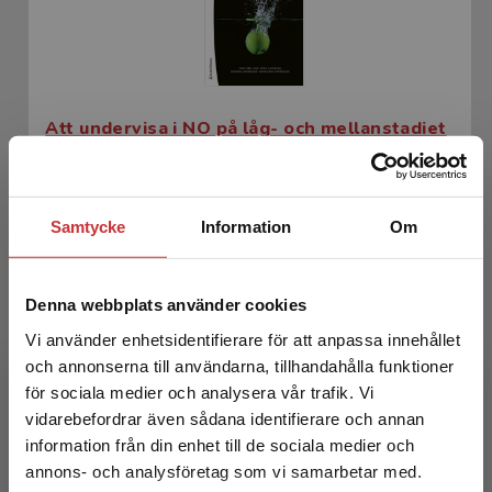
Att undervisa i NO på låg- och mellanstadiet
Areljung, Sofie m.fl.
348 kr
inkl. moms
Samtycke
Information
Om
Exkl. moms: 328 kr
Denna webbplats använder cookies
Vi använder enhetsidentifierare för att anpassa innehållet
och annonserna till användarna, tillhandahålla funktioner
för sociala medier och analysera vår trafik. Vi
Begränsad fraktregion
vidarebefordrar även sådana identifierare och annan
information från din enhet till de sociala medier och
annons- och analysföretag som vi samarbetar med.
Att undervisa i NO på låg- och mellanstadiet