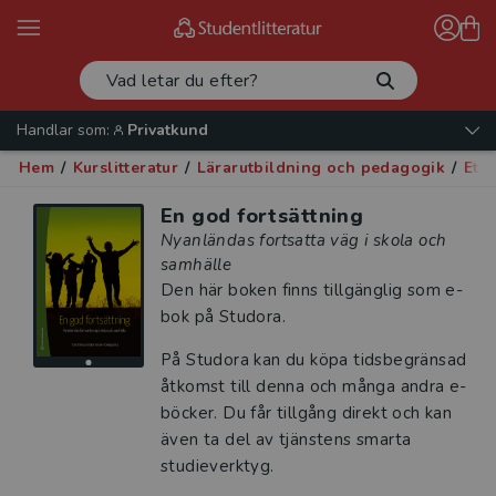
Handlar som:
Privatkund
Hem
/
Kurslitteratur
/
Lärarutbildning och pedagogik
/
Eti
En god fortsättning
Nyanländas fortsatta väg i skola och
samhälle
Den här boken finns tillgänglig som e-
bok på Studora.
På Studora kan du köpa tidsbegränsad
åtkomst till denna och många andra e-
böcker. Du får tillgång direkt och kan
även ta del av tjänstens smarta
studieverktyg.