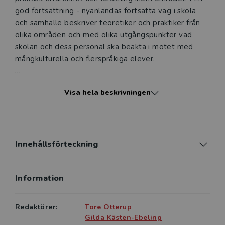
god fortsättning - nyanländas fortsatta väg i skola
och samhälle beskriver teoretiker och praktiker från
olika områden och med olika utgångspunkter vad
skolan och dess personal ska beakta i mötet med
mångkulturella och flerspråkiga elever.
Boken är en uppföljare till redaktörernas tidigare bok
Visa hela beskrivningen
En bra början - mottagande och introduktion av
nyanlända elever, och förmedlar ett sammanhållet
synsätt på de verksamheter i och utanför skolan som
bör finnas för att de en gång nyanlända eleverna ska
få möjligheter till en bra skolgång och en fortsatt god
Innehållsförteckning
väg genom livet.
Information
En god fortsättning - nyanländas fortsatta väg i skola
och samhälle riktar sig främst till lärarstudenter,
lärarutbildare, verksamma lärare och skolledare samt
Redaktörer:
Tore Otterup
till politiker och beslutsfattare, men även till andra
Gilda Kästen-Ebeling