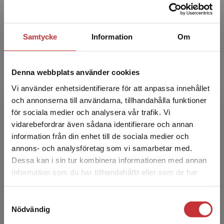
Gilda Kästen-Ebeling
Gilda Kästen-Ebeling arbetar vid Göteborgs
Samtycke
Information
Om
stads Center för skolutveckling med utveckling
av mottagande och introduktion av nyanlända
elever som up...
Denna webbplats använder cookies
Vi använder enhetsidentifierare för att anpassa innehållet
och annonserna till användarna, tillhandahålla funktioner
för sociala medier och analysera vår trafik. Vi
Begränsad fraktregion
vidarebefordrar även sådana identifierare och annan
information från din enhet till de sociala medier och
annons- och analysföretag som vi samarbetar med.
Dessa kan i sin tur kombinera informationen med annan
Henry Ascher
information som du har tillhandahållit eller som de har
Det verkar som att du besöker
samlat in när du har använt deras tjänster.
Henry Ascher är professor i folkhälsovetenskap
studentlitteratur.se via en enhet utanför Sverige.
Samtyckesval
samt docent och överläkare i barnmedicin. Han
Vi erbjuder inte leveranser utanför Sverige. För
Nödvändig
arbetar vid Avdelningen för samhällsmedicin
att kunna slutföra ett köp måste