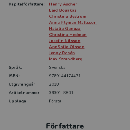
som i sitt arbete kommer i kontakt med flerspråkiga
Kapitelförfattare:
Henry Ascher
och mångkulturella barn och ungdomar, liksom förstås
Laid Bouakaz
till en intresserad allmänhet.
Christina Byström
Anna Flyman Mattsson
Natalia Ganuza
Christina Hedman
Josefin Nilsson
AnnSofie Olsson
Jenny Rosén
Max Strandberg
Språk:
Svenska
ISBN:
9789144174471
Utgivningsår:
2018
Artikelnummer:
39301-SB01
Upplaga:
Första
Författare