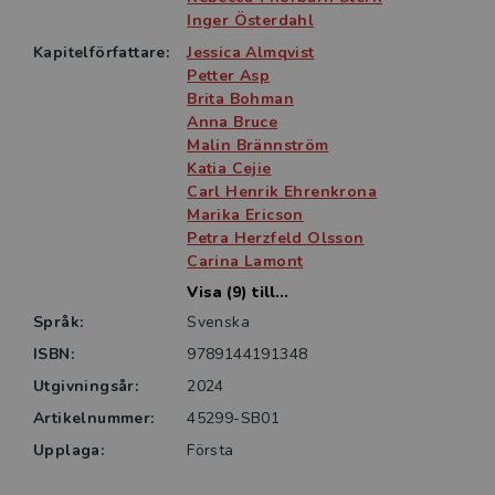
Inger Österdahl
Kapitelförfattare:
Jessica Almqvist
Petter Asp
Brita Bohman
Anna Bruce
Malin Brännström
Katia Cejie
Carl Henrik Ehrenkrona
Marika Ericson
Petra Herzfeld Olsson
Carina Lamont
Visa (9) till...
Språk:
Svenska
ISBN:
9789144191348
Utgivningsår:
2024
Artikelnummer:
45299-SB01
Upplaga:
Första