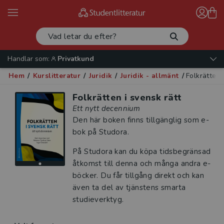
Handlar som:
Privatkund
Hem
/
Kurslitteratur
/
Juridik
/
Juridik - allmänt
/
Folkrätten 
Folkrätten i svensk rätt
Ett nytt decennium
Den här boken finns tillgänglig som e-
bok på Studora.
På Studora kan du köpa tidsbegränsad
åtkomst till denna och många andra e-
böcker. Du får tillgång direkt och kan
även ta del av tjänstens smarta
studieverktyg.