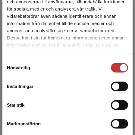
och annonserna till användarna, tillhandahålla funktioner
för sociala medier och analysera vår trafik. Vi
Begränsad fraktregion
vidarebefordrar även sådana identifierare och annan
Rebecca Thorburn Stern
information från din enhet till de sociala medier och
annons- och analysföretag som vi samarbetar med.
Dessa kan i sin tur kombinera informationen med annan
Rebecca Thorburn Stern är professor i folkrätt
information som du har tillhandahållit eller som de har
vid Uppsala universitet samt 2024-2027
Det verkar som att du besöker
samlat in när du har använt deras tjänster.
gästprofessor i mänskliga rättigheter vid Lunds
studentlitteratur.se via en enhet utanför Sverige.
universitet. ...
Samtyckesval
Vi erbjuder inte leveranser utanför Sverige. För
Nödvändig
att kunna slutföra ett köp måste
leveransadressen vara i Sverige.
Läs mer
Inställningar
Kontakta kundservice
Statistik
Inger Österdahl
Marknadsföring
Stäng
Inger Österdahl är professor i folkrätt vid