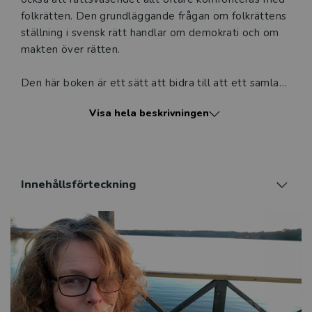
folkrätten. Den grundläggande frågan om folkrättens
ställning i svensk rätt handlar om demokrati och om
makten över rätten.
Den här boken är ett sätt att bidra till att ett samlat
och systematiskt samtal uppstår mellan såväl
Visa hela beskrivningen
praktiskt som teoretiskt verksamma jurister om hur
folkrätten tillämpas, och bör tillämpas, i svensk rätt.
Bokens bidrag rör följande områden: folkrätt,
migrationsrätt, miljörätt, konstitutionell rätt,
Innehållsförteckning
förvaltningsrätt, skatterätt, arbetsrätt, rättigheter för
personer med funktionsnedsättning, medicinsk rätt,
straffrätt, svenska domsrättsregler, totalförsvarsrätt
och europarätt. Den vänder sig till alla som har ett
intresse för mötet mellan svensk rätt och
internationell rätt och är särskilt lämplig för
juristutbildningar och för professionsutbildningar där