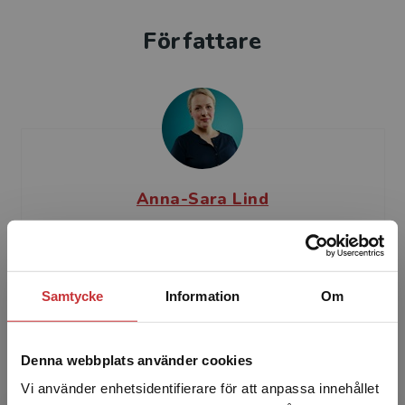
Författare
Anna-Sara Lind
Anna-Sara Lind är professor i offentlig rätt vid
Juridiska fakulteten, Uppsala universitet.
Hennes forskning är inriktad på samspelet
Samtycke
Information
Om
mellan nation...
Denna webbplats använder cookies
Vi använder enhetsidentifierare för att anpassa innehållet