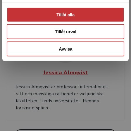
Juridiska fakulteten, Uppsala universitet.
Hennes forskning är inriktad på frågor om
Tillåt alla
internationell mil...
Tillåt urval
Avvisa
Jessica Almqvist
Jessica Almqvist är professor i internationell
rätt och mänskliga rättigheter vid juridiska
fakulteten, Lunds universitetet. Hennes
forskning spänn...