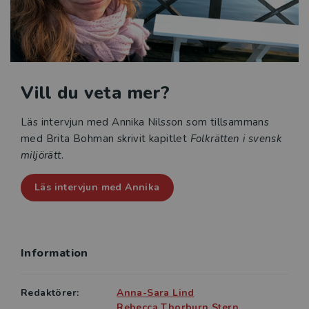
mänskliga rättigheter ingår samt för forskning.
Vill du veta mer?
Läs intervjun med Annika Nilsson som tillsammans
med Brita Bohman skrivit kapitlet
Folkrätten i svensk
miljörätt
.
Läs intervjun med Annika
Information
Redaktörer:
Anna-Sara Lind
Rebecca Thorburn Stern