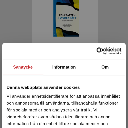
Folkrätten i svensk rätt
Lind, Anna-Sara m.fl. (red.)
Samtycke
Information
Om
538 kr
inkl. moms
Exkl. moms: 508 kr
Denna webbplats använder cookies
Vi använder enhetsidentifierare för att anpassa innehållet
och annonserna till användarna, tillhandahålla funktioner
för sociala medier och analysera vår trafik. Vi
Begränsad fraktregion
vidarebefordrar även sådana identifierare och annan
information från din enhet till de sociala medier och