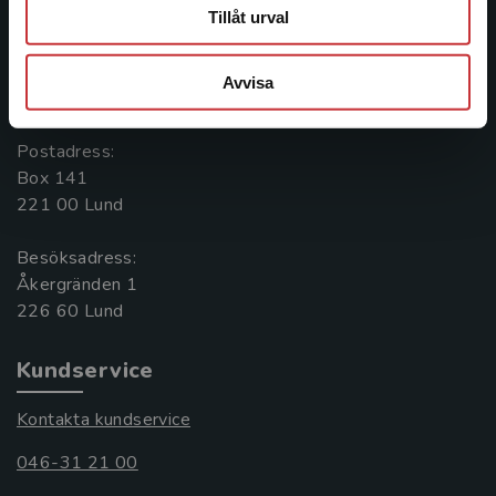
Kontakta oss
Tillåt urval
Kontakta oss
Avvisa
046-31 20 00
Postadress:
Box 141
221 00 Lund
Besöksadress:
Åkergränden 1
Kundservice
Kontakta kundservice
046-31 21 00