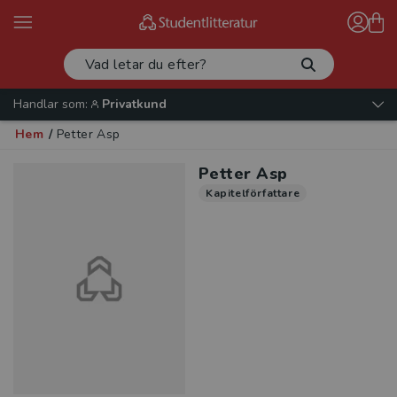
Handlar som:
Privatkund
Hem
/
Petter Asp
Petter Asp
Kapitelförfattare