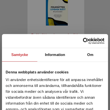
Folkrätten i svensk rätt
Lind, Anna-Sara m.fl. (red.)
Samtycke
Information
Om
538 kr
inkl. moms
Exkl. moms: 508 kr
Denna webbplats använder cookies
Vi använder enhetsidentifierare för att anpassa innehållet
och annonserna till användarna, tillhandahålla funktioner
för sociala medier och analysera vår trafik. Vi
Begränsad fraktregion
vidarebefordrar även sådana identifierare och annan
information från din enhet till de sociala medier och
annons- och analysföretag som vi samarbetar med.