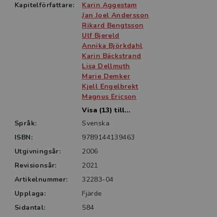
exempel och illustrationer. Flera exempel hämtas
Kapitelförfattare:
Karin Aggestam
från en svensk kontext och boken belyser därmed på
Jan Joel Andersson
ett unikt sätt Sveriges relationer med omvärlden.
Rikard Bengtsson
Ulf Bjereld
Annika Björkdahl
I denna fjärde upplaga har samtliga kapitel
Karin Bäckstrand
uppdaterats. Boken vänder sig i första hand till
Lisa Dellmuth
introduktionskurser i internationell politik eller
Marie Demker
internationella relationer vid universitet och
Kjell Engelbrekt
högskolor.
Magnus Ericson
Visa (13) till...
Språk:
Svenska
ISBN:
9789144139463
Utgivningsår:
2006
Revisionsår:
2021
Artikelnummer:
32283-04
Upplaga:
Fjärde
Sidantal:
584