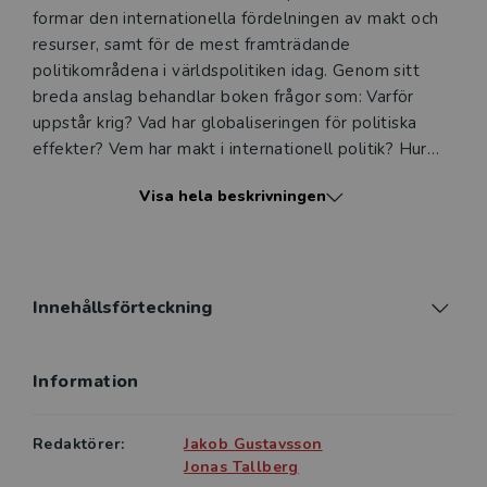
formar den internationella fördelningen av makt och
resurser, samt för de mest framträdande
politikområdena i världspolitiken idag. Genom sitt
breda anslag behandlar boken frågor som: Varför
uppstår krig? Vad har globaliseringen för politiska
effekter? Vem har makt i internationell politik? Hur
kan utvecklingsländerna hävas ur fattigdom? Vilka
Visa hela beskrivningen
motiv driver transnationella terroristnätverk? När har
normer och internationella institutioner betydelse?
Under vilka omständigheter får nationella identiteter
genomslag i världspolitiken?
Innehållsförteckning
I boken medverkar många av de främsta forskarna
inom internationell politik i Sverige. Alla är experter
Information
inom sina respektive områden, och är väl integrerade
i den internationella forskningsmiljön. På ett
pedagogiskt sätt introducerar de centrala perspektiv
Redaktörer:
Jakob Gustavsson
och begrepp och knyter samtidigt an till aktuella
Jonas Tallberg