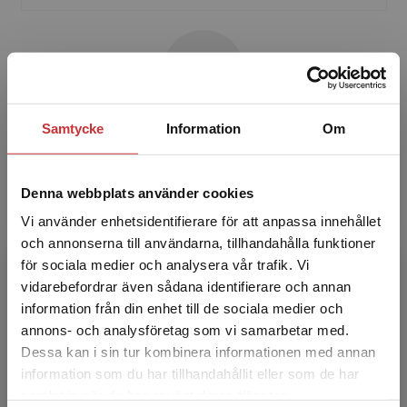
Samtycke
Information
Om
Jonas Tallberg
Jonas Tallberg är professor i statsvetenskap
Denna webbplats använder cookies
vid Stockholms universitet. Han har även
Vi använder enhetsidentifierare för att anpassa innehållet
arbetat med EU-frågor vid
och annonserna till användarna, tillhandahålla funktioner
Utrikesdepartementet och Europeiska...
för sociala medier och analysera vår trafik. Vi
Begränsad fraktregion
vidarebefordrar även sådana identifierare och annan
information från din enhet till de sociala medier och
annons- och analysföretag som vi samarbetar med.
Dessa kan i sin tur kombinera informationen med annan
information som du har tillhandahållit eller som de har
Det verkar som att du besöker
samlat in när du har använt deras tjänster.
studentlitteratur.se via en enhet utanför Sverige.