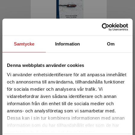
Internationella relationer
Samtycke
Information
Om
Gustavsson, J - Tallberg, J (red.)
429 kr
inkl. moms
Exkl. moms: 405 kr
Denna webbplats använder cookies
Vi använder enhetsidentifierare för att anpassa innehållet
och annonserna till användarna, tillhandahålla funktioner
för sociala medier och analysera vår trafik. Vi
Begränsad fraktregion
vidarebefordrar även sådana identifierare och annan
information från din enhet till de sociala medier och
annons- och analysföretag som vi samarbetar med.
Dessa kan i sin tur kombinera informationen med annan
information som du har tillhandahållit eller som de har
Det verkar som att du besöker
Textens mening och makt
samlat in när du har använt deras tjänster.