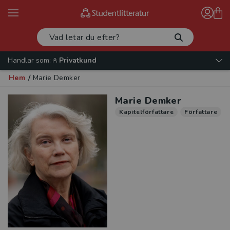
Handlar som:
Privatkund
Hem
/
Marie Demker
Marie Demker
Kapitelförfattare
Författare