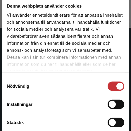
267 kr
inkl. moms
166 kr
ink
Denna webbplats använder cookies
Exkl. moms: 252 kr
Exkl. moms
Vi använder enhetsidentifierare för att anpassa innehållet
och annonserna till användarna, tillhandahålla funktioner
för sociala medier och analysera vår trafik. Vi
Begränsad fraktregion
vidarebefordrar även sådana identifierare och annan
Studentlitteratur
information från din enhet till de sociala medier och
annons- och analysföretag som vi samarbetar med.
Studentlitteratur grundades 1963 och är idag Sveriges
Dessa kan i sin tur kombinera informationen med annan
ledande utbildningsförlag. Med läromedel, kurslitteratur,
information som du har tillhandahållit eller som de har
Det verkar som att du besöker
facklitteratur, utbildningar och digitala
samlat in när du har använt deras tjänster.
studentlitteratur.se via en enhet utanför Sverige.
informationstjänster i utbudet, finns Studentlitteratur med
Samtyckesval
Vi erbjuder inte leveranser utanför Sverige. För
längs hela kunskapsresan.
Nödvändig
att kunna slutföra ett köp måste
leveransadressen vara i Sverige.
Läs mer
Kontakta oss
Inställningar
Kontakta kundservice
Kontakta oss
Statistik
046-31 20 00