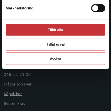
Postadress:
Marknadsföring
Stäng
Box 141
221 00 Lund
Besöksadress:
Tillåt alla
Åkergränden 1
Tillåt urval
Kundservice
Avvisa
Kontakta kundservice
046-31 21 00
Frågor och svar
Köpvillkor
Systemkrav