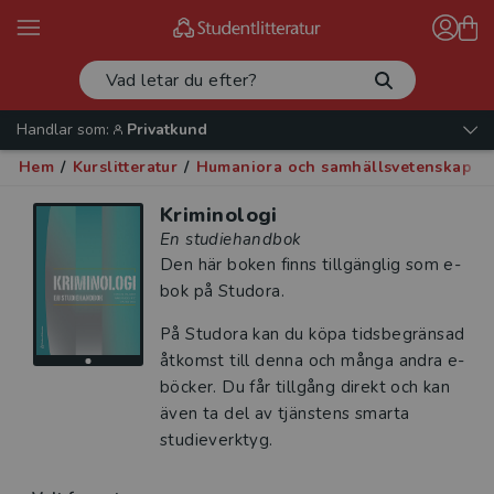
Handlar som:
Privatkund
Hem
/
Kurslitteratur
/
Humaniora och samhällsvetenskap
/
Kriminologi
En studiehandbok
Den här boken finns tillgänglig som e-
bok på Studora.
På Studora kan du köpa tidsbegränsad
åtkomst till denna och många andra e-
böcker. Du får tillgång direkt och kan
även ta del av tjänstens smarta
studieverktyg.