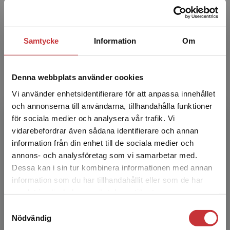
Marie Väfors Fritz
Samtycke
Information
Om
Marie Väfors Fritz är filosofie doktor i psykologi
vid Institutionen för kriminologi på Fakulteten
Denna webbplats använder cookies
för hälsa och samhälle vid Malmö universitet.
Ho...
Vi använder enhetsidentifierare för att anpassa innehållet
och annonserna till användarna, tillhandahålla funktioner
för sociala medier och analysera vår trafik. Vi
Begränsad fraktregion
vidarebefordrar även sådana identifierare och annan
information från din enhet till de sociala medier och
annons- och analysföretag som vi samarbetar med.
Dessa kan i sin tur kombinera informationen med annan
information som du har tillhandahållit eller som de har
Det verkar som att du besöker
Eva Tiby
samlat in när du har använt deras tjänster.
studentlitteratur.se via en enhet utanför Sverige.
Samtyckesval
Vi erbjuder inte leveranser utanför Sverige. För
Eva Tiby, professor emerita i kriminologi. Fokus
Nödvändig
att kunna slutföra ett köp måste
för lärande och forskning är frågor om