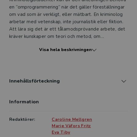
en ”omprogrammering” när det gäller föreställningar
om vad som är verkligt, eller mätbart. En kriminolog
arbetar med vetenskap, inte journalistik eller fiktion.
Att lära sig det är ett tålamodsprövande arbete, det
kräver kunskaper om teori och metod, om
kriminalpolitik, etik och vetenskaplig noggrannhet.
Visa hela beskrivningen
Kriminologi – en studiehandbok introducerar läsaren
till studier i kriminologi. Boken beskriver ämnet och
vad studier i kriminologi innebär. Syftet med boken är
att beskriva steget in i den akademiska världen och
Innehållsförteckning
att ge läsaren verktyg som underlättar studier i
kriminologi – alltifrån vad som förväntas under ett
Information
seminarium till var du hittar och refererar till
kriminologiska källor samt forskningsetik, makt och
demokratifrågor kopplade till ämnet.
Redaktörer:
Caroline Mellgren
Marie Väfors Fritz
I denna andra upplaga har tre nya kapitel och
Eva Tiby