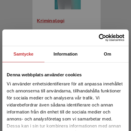
Kriminologi
Mellgren, Caroline m.fl. (red.)
310 kr
inkl. moms
Exkl. moms: 292 kr
Samtycke
Information
Om
Denna webbplats använder cookies
Vi använder enhetsidentifierare för att anpassa innehållet
och annonserna till användarna, tillhandahålla funktioner
för sociala medier och analysera vår trafik. Vi
Begränsad fraktregion
vidarebefordrar även sådana identifierare och annan
information från din enhet till de sociala medier och
Kriminologi
annons- och analysföretag som vi samarbetar med.
Dessa kan i sin tur kombinera informationen med annan
Mellgren, Caroline m.fl. (red.)