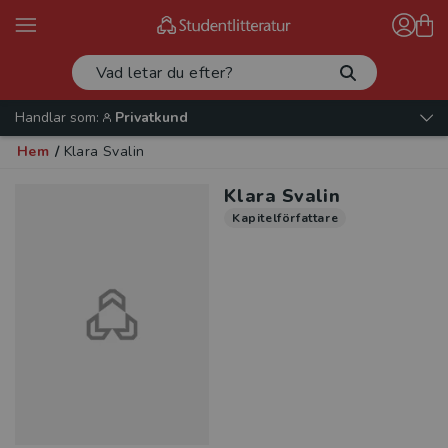
Handlar som:
Privatkund
Hem
/
Klara Svalin
Klara Svalin
Kapitelförfattare