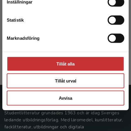
Inställningar
Kontakta kundservice
Statistik
Kriminologi
Marknadsföring
Stäng
Mellgren, Caroline m.fl. (red.)
191 kr
inkl. moms
Tillåt alla
Exkl. moms: 180 kr
Tillåt urval
Avvisa
Studentlitteratur
Studentlitteratur grundades 1963 och är idag Sveriges
ledande utbildningsförlag. Med läromedel, kurslitteratur,
facklitteratur, utbildningar och digitala