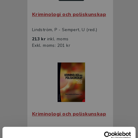
Kriminologi och poliskunskap
Lindström, P - Sempert, U (red.)
213 kr
inkl. moms
Exkl. moms: 201 kr
Kriminologi och poliskunskap
Lindström, P - Sempert, U (red.)