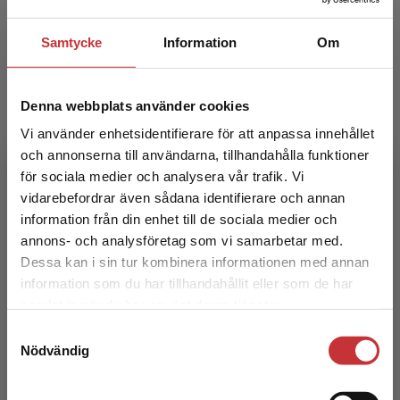
342 kr
inkl. moms
Exkl. moms: 323 kr
Samtycke
Information
Om
Denna webbplats använder cookies
Vi använder enhetsidentifierare för att anpassa innehållet
och annonserna till användarna, tillhandahålla funktioner
för sociala medier och analysera vår trafik. Vi
Begränsad fraktregion
vidarebefordrar även sådana identifierare och annan
Kriminologi
information från din enhet till de sociala medier och
annons- och analysföretag som vi samarbetar med.
Dessa kan i sin tur kombinera informationen med annan
Mellgren, Caroline m.fl. (red.)
information som du har tillhandahållit eller som de har
310 kr
inkl. moms
Det verkar som att du besöker
samlat in när du har använt deras tjänster.
Exkl. moms: 292 kr
studentlitteratur.se via en enhet utanför Sverige.
Samtyckesval
Vi erbjuder inte leveranser utanför Sverige. För
Nödvändig
att kunna slutföra ett köp måste
leveransadressen vara i Sverige.
Läs mer