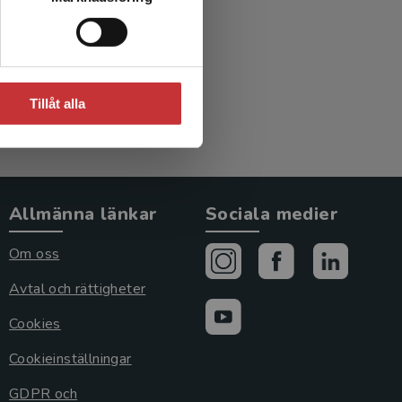
.)
Tillåt alla
Allmänna länkar
Sociala medier
Om oss
Avtal och rättigheter
Cookies
Cookieinställningar
GDPR och