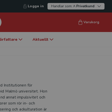
Logga in
Handlar som:
Privatkund
Varukorg
örfattare
Aktuellt
id Institutionen för
 vid Malmö universitet. Hon
land annat impulsivitet och
orer som rör in- och
isering och ackulturation är