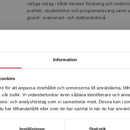
viktiga inslag i både hennes forskning och undervi
prefekt, studierektor och programansvarig samt 
grund-, avancerad- och doktorandnivå.
Produkter
Begränsad fraktregion
Information
cookies
e för att anpassa innehållet och annonserna till användarna, tillh
Det verkar som att du besöker studentlitteratur.se via en
vår trafik. Vi vidarebefordrar även sådana identifierare och anna
enhet utanför Sverige. Vi erbjuder inte leveranser utanför
nnons- och analysföretag som vi samarbetar med. Dessa kan i sin
Sverige. För att kunna slutföra ett köp måste
har tillhandahållit eller som de har samlat in när du har använt 
leveransadressen vara i Sverige.
Läs mer
Kontakta kundservice
logi
Kriminologi
Inställningar
Statistik