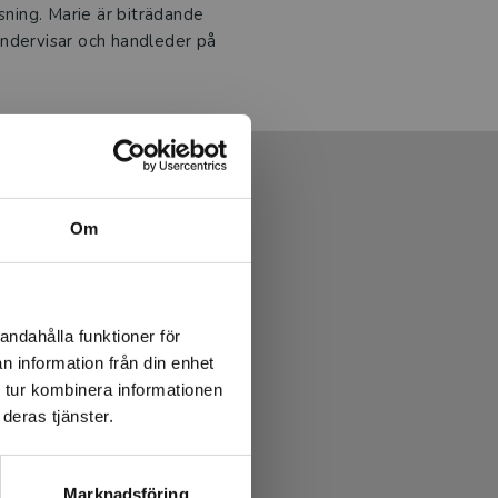
sning. Marie är biträdande
undervisar och handleder på
Om
andahålla funktioner för
n information från din enhet
 tur kombinera informationen
deras tjänster.
Marknadsföring