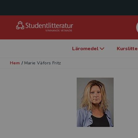
Läromedel
Kurslitt
Hem
/
Marie Väfors Fritz