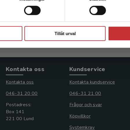
Caroline m.fl. (red.)
Mellgren, Caroline m.fl. (red
kl. moms
191 kr
inkl. moms
Stäng
s: 292 kr
Exkl. moms: 180 kr
Tillåt urval
Kontakta oss
Kundservice
Kontakta oss
Kontakta kundservice
046-31 20 00
046-31 21 00
Postadress:
Frågor och svar
Box 141
Köpvillkor
221 00 Lund
Systemkrav