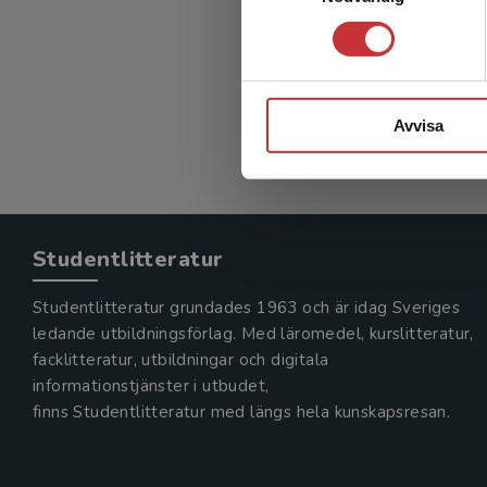
Mellgren, 
310 kr
in
Exkl. mom
Avvisa
Studentlitteratur
Studentlitteratur grundades 1963 och är idag Sveriges
ledande utbildningsförlag. Med läromedel, kurslitteratur,
facklitteratur, utbildningar och digitala
informationstjänster i utbudet,
finns Studentlitteratur med längs hela kunskapsresan.