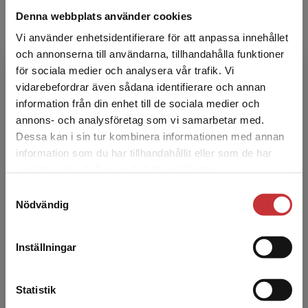
studerade i ...
Denna webbplats använder cookies
Vi använder enhetsidentifierare för att anpassa innehållet
och annonserna till användarna, tillhandahålla funktioner
för sociala medier och analysera vår trafik. Vi
Begränsad fraktregion
vidarebefordrar även sådana identifierare och annan
information från din enhet till de sociala medier och
annons- och analysföretag som vi samarbetar med.
Gezim Isufi
Dessa kan i sin tur kombinera informationen med annan
information som du har tillhandahållit eller som de har
Det verkar som att du besöker
samlat in när du har använt deras tjänster.
studentlitteratur.se via en enhet utanför Sverige.
Samtyckesval
Vi erbjuder inte leveranser utanför Sverige. För
Nödvändig
att kunna slutföra ett köp måste
leveransadressen vara i Sverige.
Läs mer
Inställningar
Kontakta kundservice
Marit Olanders
Statistik
Marit Olanders är förskollärare med ett