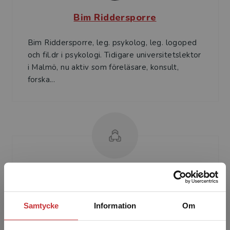
Bim Riddersporre
Bim Riddersporre, leg. psykolog, leg. logoped
och fil.dr i psykologi. Tidigare universitetslektor
i Malmö, nu aktiv som föreläsare, konsult,
forska...
Kristina Westlund
Kristina Westlund är förskollärare och arbetar
Samtycke
Information
Om
som kvalitetsstödjare på förskoleförvaltningen
i Malmö. Hon är fil.lic. i pedagogik och