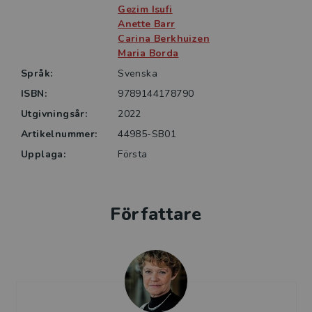
människans förhållande till jorden, med en jämförelse
Gezim Isufi
mellan västerländsk kultur och tre urfolkskulturer.
Anette Barr
Carina Berkhuizen
Maria Borda
Boken vänder sig till blivande förskollärare samt
yrkesverksamma på olika nivåer inom förskolan.
Språk:
Svenska
ISBN:
9789144178790
Utgivningsår:
2022
Artikelnummer:
44985-SB01
Upplaga:
Första
Författare