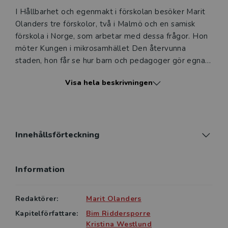
I Hållbarhet och egenmakt i förskolan besöker Marit
Olanders tre förskolor, två i Malmö och en samisk
förskola i Norge, som arbetar med dessa frågor. Hon
möter Kungen i mikrosamhället Den återvunna
staden, hon får se hur barn och pedagoger gör egna
leksaker av trä, och hon får en inblick i respekten för
Visa hela beskrivningen
naturen i samisk kultur.
Boken belyser också teoretiska aspekter av
hållbarhet och egenmakt: barns delaktighet och
tillträde till det offentliga rummet, vikten av
Innehållsförteckning
artkunskap samt ledarskapsperspektiv.
Information
Med Hållbarhet och egenmakt i förskolan får läsaren
verktyg att skapa egenmakt i teori och praktik
tillsammans med barnen.
Redaktörer:
Marit Olanders
Kapitelförfattare:
Bim Riddersporre
Avslutningsvis diskuterar boken hur man kan förstå
Kristina Westlund