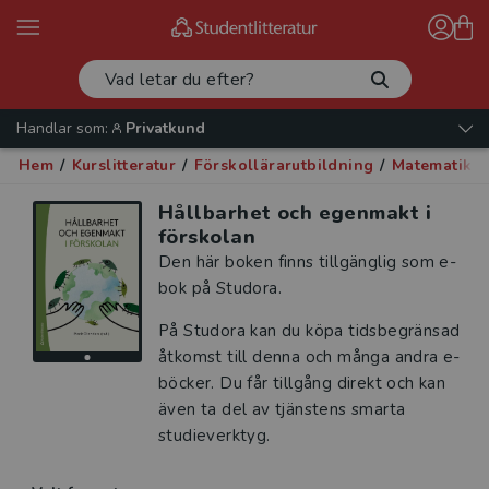
Handlar som:
Privatkund
Hem
/
Kurslitteratur
/
Förskollärarutbildning
/
Matematik, 
Hållbarhet och egenmakt i
förskolan
Den här boken finns tillgänglig som e-
bok på Studora.
På Studora kan du köpa tidsbegränsad
åtkomst till denna och många andra e-
böcker. Du får tillgång direkt och kan
även ta del av tjänstens smarta
studieverktyg.