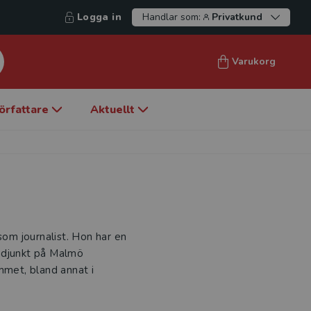
Logga in
Handlar som:
Privatkund
Varukorg
örfattare
Aktuellt
som journalist. Hon har en
adjunkt på Malmö
mmet, bland annat i