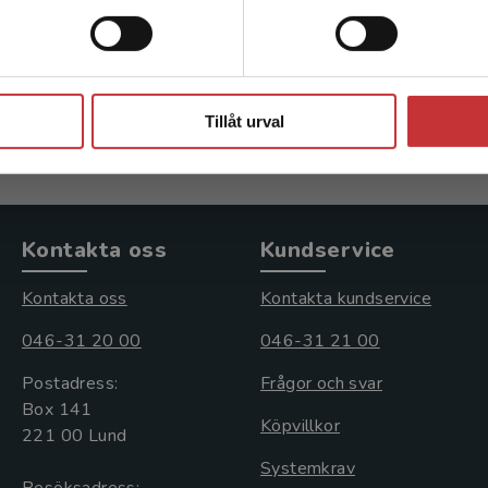
 Marit (red)
Olanders, Marit (red)
kl. moms
200 kr
inkl. moms
Stäng
s: 305 kr
Exkl. moms: 189 kr
Tillåt urval
Kontakta oss
Kundservice
Kontakta oss
Kontakta kundservice
046-31 20 00
046-31 21 00
Postadress:
Frågor och svar
Box 141
Köpvillkor
221 00 Lund
Systemkrav