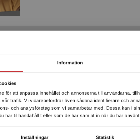
Produkter
Begränsad fraktregion
Information
cookies
e för att anpassa innehållet och annonserna till användarna, tillh
Det verkar som att du besöker studentlitteratur.se via en
vår trafik. Vi vidarebefordrar även sådana identifierare och anna
enhet utanför Sverige. Vi erbjuder inte leveranser utanför
nnons- och analysföretag som vi samarbetar med. Dessa kan i sin
Sverige. För att kunna slutföra ett köp måste
har tillhandahållit eller som de har samlat in när du har använt 
leveransadressen vara i Sverige.
Läs mer
arhet och egenmakt i
Hållbarhet och egen
Kontakta kundservice
förskolan
förskolan
Inställningar
Statistik