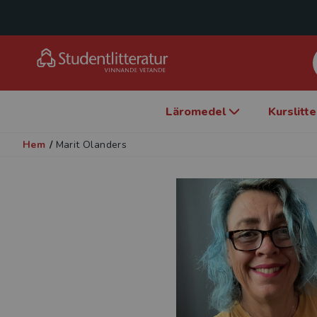
Läromedel
Kurslitt
Hem
/
Marit Olanders