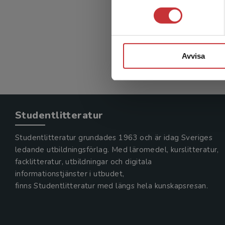
Olanders,
323 kr
in
Exkl. mom
Avvisa
Studentlitteratur
Studentlitteratur grundades 1963 och är idag Sveriges
ledande utbildningsförlag. Med läromedel, kurslitteratur,
facklitteratur, utbildningar och digitala
informationstjänster i utbudet,
finns Studentlitteratur med längs hela kunskapsresan.