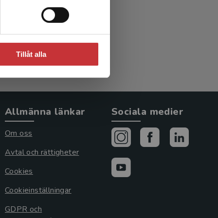
Tillåt alla
Allmänna länkar
Sociala medier
Om oss
Avtal och rättigheter
Cookies
Cookieinställningar
GDPR och