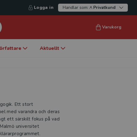
Logga in
Handlar som:
Privatkund
Varukorg
örfattare
Aktuellt
gogik. Ett stort
pel med varandra och deras
agt ett särskilt fokus på vad
 Malmö universitet
kollärarprogrammet.