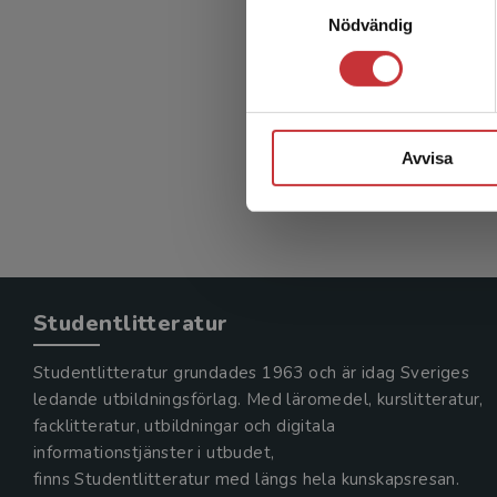
Hållb
Nödvändig
Olanders,
323 kr
in
Avvisa
Exkl. mom
Studentlitteratur
Studentlitteratur grundades 1963 och är idag Sveriges
ledande utbildningsförlag. Med läromedel, kurslitteratur,
facklitteratur, utbildningar och digitala
informationstjänster i utbudet,
finns Studentlitteratur med längs hela kunskapsresan.