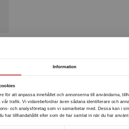
Produkter
Begränsad fraktregion
Information
cookies
e för att anpassa innehållet och annonserna till användarna, tillh
Det verkar som att du besöker studentlitteratur.se via en
vår trafik. Vi vidarebefordrar även sådana identifierare och anna
enhet utanför Sverige. Vi erbjuder inte leveranser utanför
nnons- och analysföretag som vi samarbetar med. Dessa kan i sin
Sverige. För att kunna slutföra ett köp måste
har tillhandahållit eller som de har samlat in när du har använt 
leveransadressen vara i Sverige.
Läs mer