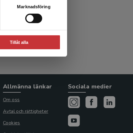
makt i
Marknadsföring
Tillåt alla
Allmänna länkar
Sociala medier
Om oss
Avtal och rättigheter
Cookies