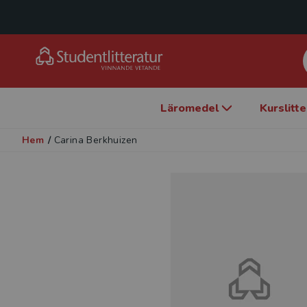
Läromedel
Kurslitt
Hem
/
Carina Berkhuizen