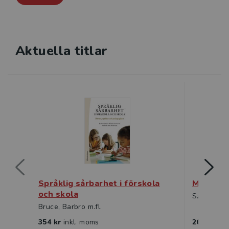
Aktuella titlar
Språklig sårbarhet i förskola
Matemati
och skola
Szabo, Att
Bruce, Barbro m.fl.
354 kr
inkl. moms
264 kr
ink