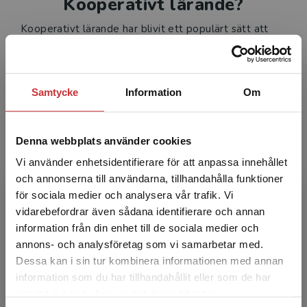
Kooperativt lärande?
Kooperativt lärande har blivit ett populärt sätt att
arbeta på i skolan. Niclas Fohlin som är legitimerad
grundskollärare och håller utbildningar i metoden
förklarar varför i vår intervju.
Samtycke
Information
Om
Läs mer
Denna webbplats använder cookies
Vi använder enhetsidentifierare för att anpassa innehållet
och annonserna till användarna, tillhandahålla funktioner
för sociala medier och analysera vår trafik. Vi
Nyfiken på Joanna Lundin?
Begränsad fraktregion
vidarebefordrar även sådana identifierare och annan
information från din enhet till de sociala medier och
Joanna Lundin är NPF-pedagog och lärare med över
annons- och analysföretag som vi samarbetar med.
25 års erfarenhet i yrket. Hon är författaren bakom En
Dessa kan i sin tur kombinera informationen med annan
skola som fungerar för alla och Ett lärande som
information som du har tillhandahållit eller som de har
fungerar för alla. Läs mer om boken En skola som
Det verkar som att du besöker
samlat in när du har använt deras tjänster.
fungerar för alla i vår intervju med författaren.
studentlitteratur.se via en enhet utanför Sverige.