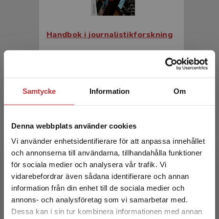
Handbok i journalistikforskning
Karlsson, M - Strömbäck, J (red.)
456 kr
inkl. moms
Exkl. moms: 430 kr
Samtycke
Information
Om
Denna webbplats använder cookies
Vi använder enhetsidentifierare för att anpassa innehållet
och annonserna till användarna, tillhandahålla funktioner
för sociala medier och analysera vår trafik. Vi
Begränsad fraktregion
vidarebefordrar även sådana identifierare och annan
information från din enhet till de sociala medier och
Handbok i journalistikforskning
annons- och analysföretag som vi samarbetar med.
Dessa kan i sin tur kombinera informationen med annan
Karlsson, M - Strömbäck, J (red.)