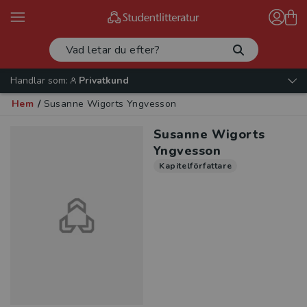
Handlar som:
Privatkund
Hem
/
Susanne Wigorts Yngvesson
Susanne Wigorts
Yngvesson
Kapitelförfattare