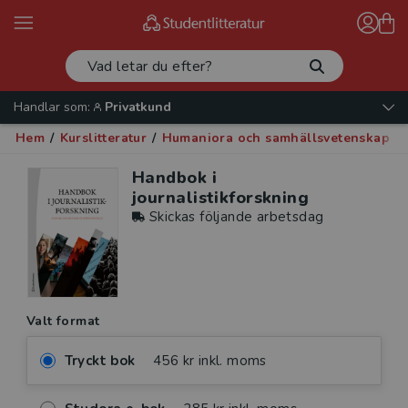
Handlar som:
Privatkund
Hem
/
Kurslitteratur
/
Humaniora och samhällsvetenskap
/
Handbok i
journalistikforskning
Skickas följande arbetsdag
Valt format
Tryckt bok
456 kr inkl. moms