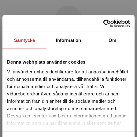
Samtycke
Information
Om
Jesper Strömbäck
Jesper Strömbäck är professor i journalistik och
Denna webbplats använder cookies
politisk kommunikation vid Institutionen för
Vi använder enhetsidentifierare för att anpassa innehållet
journalistik, medier och kommunikation,
och annonserna till användarna, tillhandahålla funktioner
Göteborgs uni...
för sociala medier och analysera vår trafik. Vi
Begränsad fraktregion
vidarebefordrar även sådana identifierare och annan
information från din enhet till de sociala medier och
annons- och analysföretag som vi samarbetar med.
Dessa kan i sin tur kombinera informationen med annan
information som du har tillhandahållit eller som de har
Det verkar som att du besöker
samlat in när du har använt deras tjänster.
studentlitteratur.se via en enhet utanför Sverige.