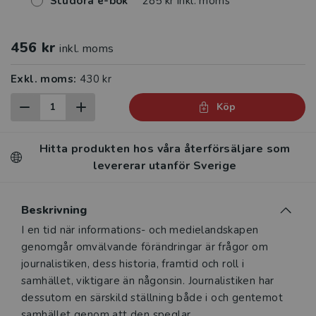
Studora e-bok
285 kr inkl. moms
456 kr
inkl. moms
Exkl. moms:
430 kr
Köp
Hitta produkten hos våra återförsäljare som
levererar utanför Sverige
Beskrivning
Beskrivning
I en tid när informations- och medielandskapen
genomgår omvälvande förändringar är frågor om
journalistiken, dess historia, framtid och roll i
samhället, viktigare än någonsin. Journalistiken har
dessutom en särskild ställning både i och gentemot
samhället genom att den speglar