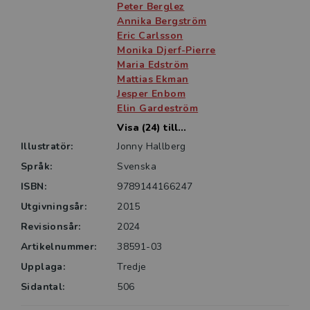
kommunikationsvetenskap, men också till forskare och
Peter Berglez
till yrkesverksamma inom olika medier – samt till alla
Annika Bergström
Eric Carlsson
som är intresserade av att förstå journalistikens
Monika Djerf-Pierre
villkor, innehåll och betydelse ur ett samhälleligt
Maria Edström
perspektiv.
Mattias Ekman
Jesper Enbom
Elin Gardeström
Visa (24) till...
Illustratör:
Jonny Hallberg
Språk:
Svenska
ISBN:
9789144166247
Utgivningsår:
2015
Revisionsår:
2024
Artikelnummer:
38591-03
Upplaga:
Tredje
Sidantal:
506