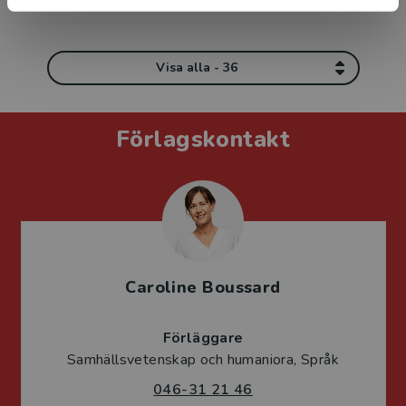
Visa alla - 36
Förlagskontakt
Caroline Boussard
Förläggare
Samhällsvetenskap och humaniora, Språk
046-31 21 46