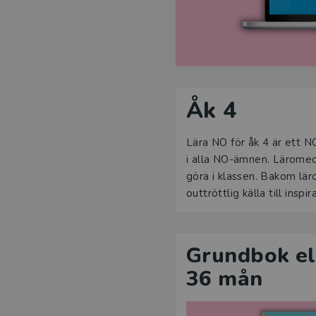
Åk 4
Lära NO för åk 4 är ett N
i alla NO-ämnen. Läromed
göra i klassen. Bakom lä
outtröttlig källa till insp
Grundbok ele
36 mån