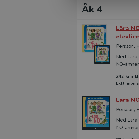
Åk 4
Lära NO
elevlic
Persson, 
Med Lära N
NO-ämnena.
242 kr
ink
Exkl. moms
Lära NO
Persson, 
Med Lära N
NO-ämnena.