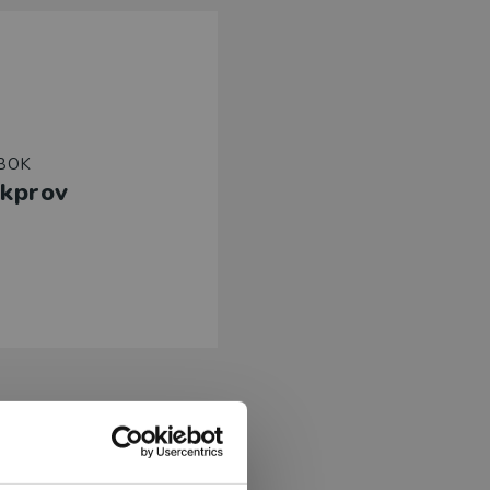
SBOK
akprov
ens 36 mån