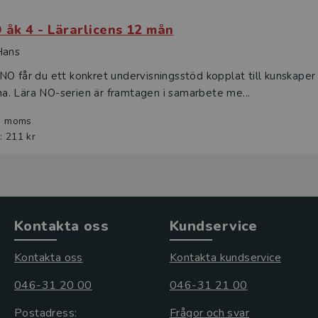
 åk 4 - Lärarlicens 12 mån
Hans
O får du ett konkret undervisningsstöd kopplat till kunskaper
. Lära NO-serien är framtagen i samarbete me...
l. moms
: 211 kr
Kontakta oss
Kundservice
Kontakta oss
Kontakta kundservice
046-31 20 00
046-31 21 00
Postadress:
Frågor och svar