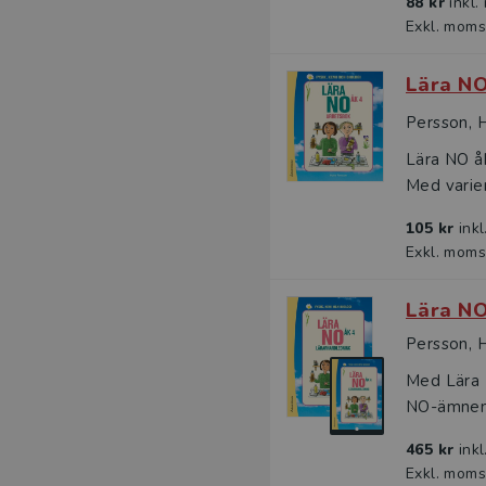
88 kr
inkl
Exkl. moms
Lära NO
Persson, 
Lära NO åk
Med varier
105 kr
ink
Exkl. moms
Lära NO
Persson, 
Med Lära N
NO-ämnena
465 kr
ink
Exkl. moms