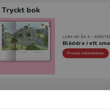
 Tryckt bok
LÄRA NO ÅK 4 – ARBET
Bläddra i ett sm
Provläs arbetsboken
 Tryckt bok + digital lärarlic