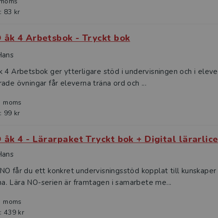
. moms
: 83 kr
 åk 4 Arbetsbok - Tryckt bok
Hans
 4 Arbetsbok ger ytterligare stöd i undervisningen och i elev
ade övningar får eleverna träna ord och ...
l. moms
: 99 kr
 åk 4 - Lärarpaket Tryckt bok + Digital lärarlic
Hans
O får du ett konkret undervisningsstöd kopplat till kunskaper
. Lära NO-serien är framtagen i samarbete me...
l. moms
: 439 kr