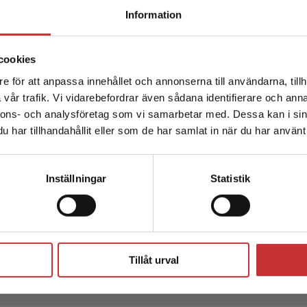
surser!
Begränsad fraktregion
Information
blir det ännu enklare att använda lärarhandledningarna i under
ng till prov (både nedladdningsbara och redigerbara), experimen
cookies
der med mera. Här finns även lärarhandledningen som e-bok.
e för att anpassa innehållet och annonserna till användarna, tillh
Det verkar som att du besöker studentlitteratur.se via en
vår trafik. Vi vidarebefordrar även sådana identifierare och anna
enhet utanför Sverige. Vi erbjuder inte leveranser utanför
nnons- och analysföretag som vi samarbetar med. Dessa kan i sin
Sverige. För att kunna slutföra ett köp måste
har tillhandahållit eller som de har samlat in när du har använt 
leveransadressen vara i Sverige.
Läs mer
LÄRA NO ÅK 4 – LÄRAR
Bläddra i ett sm
Kontakta kundservice
Inställningar
Statistik
Provläs lärarpaketet
Stäng
Tillåt urval