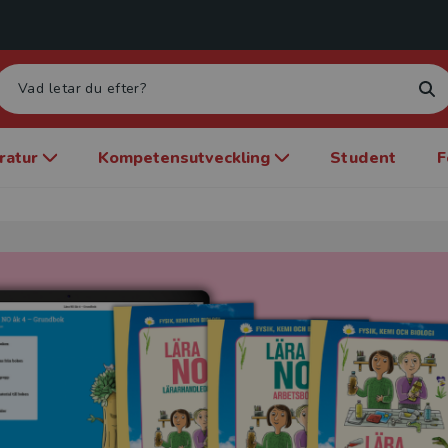
eratur
Kompetensutveckling
Student
F