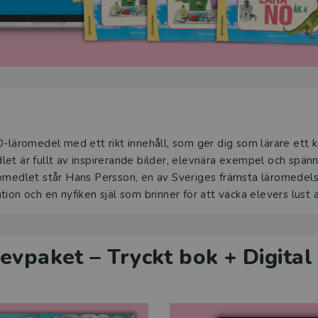
O-läromedel med ett rikt innehåll, som ger dig som lärare ett 
let är fullt av inspirerande bilder, elevnära exempel och spä
romedlet står Hans Persson, en av Sveriges främsta läromedels
iration och en nyfiken själ som brinner för att väcka elevers lust a
vpaket – Tryckt bok + Digital 