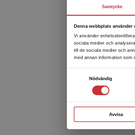
Nu även med digitala re
Samtycke
Med Lära NO:s lärarpaket 
resurserna ger dig tillgå
Denna webbplats använder 
begreppslistor, startbil
Vi använder enhetsidentifierar
sociala medier och analysera 
till de sociala medier och a
med annan information som du 
Samtyckesval
Nödvändig
Avvisa