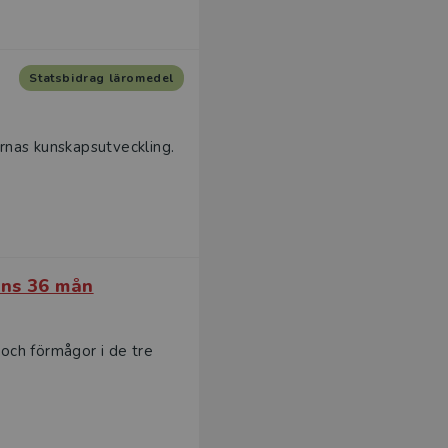
Statsbidrag läromedel
ernas kunskapsutveckling.
ens 36 mån
 och förmågor i de tre