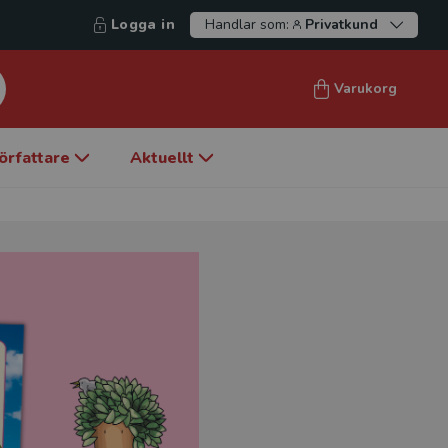
Logga in
Handlar som:
Privatkund
Varukorg
örfattare
Aktuellt