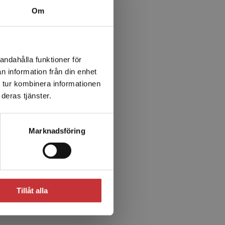
Om
visningen. De digitala
tfilmer, ord- och
andahålla funktioner för
n information från din enhet
 tur kombinera informationen
deras tjänster.
PAKET
akprov
Marknadsföring
Tillåt alla