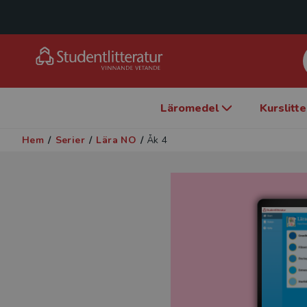
Läromedel
Kurslitt
Hem
/
Serier
/
Lära NO
/
Åk 4