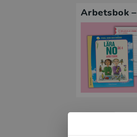
Arbetsbok –
Lärarpaket –