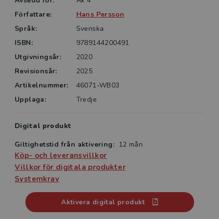
Avsedd för:
Åk 4
• Ord och begrepp
• Startbilder
Författare:
Hans Persson
• Utrustningslista
Språk:
Svenska
• Lärarhandledningen som e-bok.
ISBN:
9789144200491
Utgivningsår:
2020
Revisionsår:
2025
Artikelnummer:
46071-WB03
Upplaga:
Tredje
Digital produkt
Giltighetstid från aktivering:
12 mån
Köp- och leveransvillkor
Villkor för digitala produkter
Systemkrav
Aktivera digital produkt