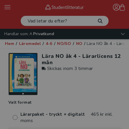
Handlar som:
Privatkund
Hem
/
Läromedel
/
4-6
/
NO/SO
/
NO
/
Lära NO åk 4 - Lärar
Lära NO åk 4 - Lärarlicens 12
mån
Skickas inom 3 timmar
Valt format
Lärarpaket - tryckt + digitalt
465 kr inkl.
moms