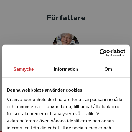
Författare
Hans Persson
Samtycke
Information
Om
Hans är en av Sveriges främsta
Denna webbplats använder cookies
läromedelsförfattare. Hasse har skrivit massor
av läromedel och är en inspiratör både för
Vi använder enhetsidentifierare för att anpassa innehållet
elever och lärare. Han har...
och annonserna till användarna, tillhandahålla funktioner
för sociala medier och analysera vår trafik. Vi
Begränsad fraktregion
vidarebefordrar även sådana identifierare och annan
information från din enhet till de sociala medier och