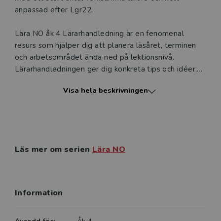
anpassad efter Lgr22.
Lära NO åk 4 Lärarhandledning är en fenomenal
resurs som hjälper dig att planera läsåret, terminen
och arbetsområdet ända ned på lektionsnivå.
Lärarhandledningen ger dig konkreta tips och idéer,
kopplingar till läroplanen och bedömningsstöd. Här
Visa hela beskrivningen
finns även facit till uppgifterna i Arbetsboken. Allt för
att du ska kunna forma en intressant och meningsfull
undervisning som gör att dina elever når goda
resultat.
Läs mer om serien
Lära NO
DIGITALA RESURSER
Lärarpaketet ger dig tillgång till alla digitala resurser,
till exempel:
• Prov (nedladdningsbara och redigerbara)
Information
• Facit
• Filmer