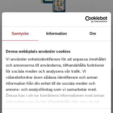
Lära NO åk 5 Grundbok
Lär
Elevpaket - Tryckt bok + Digital
Elevpake
elevlicens 36 mån
e
Samtycke
Information
Om
Persson, Hans
Persson, 
242 kr
inkl. moms
242 kr
ink
Denna webbplats använder cookies
Exkl. moms: 228 kr
Exkl. moms
Vi använder enhetsidentifierare för att anpassa innehållet
och annonserna till användarna, tillhandahålla funktioner
för sociala medier och analysera vår trafik. Vi
Författare
Begränsad fraktregion
vidarebefordrar även sådana identifierare och annan
information från din enhet till de sociala medier och
annons- och analysföretag som vi samarbetar med.
Dessa kan i sin tur kombinera informationen med annan
information som du har tillhandahållit eller som de har
Det verkar som att du besöker
samlat in när du har använt deras tjänster.
studentlitteratur.se via en enhet utanför Sverige.