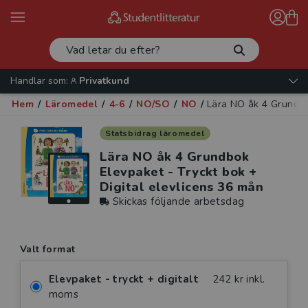
Handlar som:
Privatkund
Hem
/
Läromedel
/
4-6
/
NO/SO
/
NO
/
Lära NO åk 4 Grundbok
Statsbidrag läromedel
Lära NO åk 4 Grundbok
Elevpaket - Tryckt bok +
Digital elevlicens 36 mån
Skickas följande arbetsdag
Valt format
Elevpaket - tryckt + digitalt
242 kr inkl.
moms