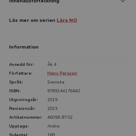
kapitel och extramaterial.
Innehållsförteckning
LÄRA NO ÅK 4 INNEHÅLLER:
Läs mer om serien
Lära NO
• Vad är NO?
• Växter
• Djur
• Grundläggande Kemi
Information
• Luft
• Energi
Avsedd för:
Åk 4
• Värme och väder
Författare:
Hans Persson
Till Grundbok Lära NO 4 finns även Arbetsbok och
Språk:
Svenska
Lärarhandledning.
ISBN:
9789144176642
Utgivningsår:
2019
Nya upplagan av fungerar väl med tidigare upplagor.
Revisionsår:
2023
Artikelnummer:
46058-BT02
Upplaga:
Andra
Sidantal:
168