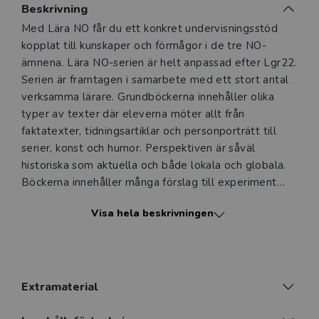
Du som undervisar kan beställa ett kostnadsfritt
Beskrivning
digitalt provexemplar av den här produkten.
Beskrivning
Med Lära NO får du ett konkret undervisningsstöd
kopplat till kunskaper och förmågor i de tre NO-
Ett digitalt provexemplar ger dig tillgång till det digitala
ämnena. Lära NO-serien är helt anpassad efter Lgr22.
läromedlet där den digitala boken ingår under tre
Serien är framtagen i samarbete med ett stort antal
månader. Observera att erbjudandet endast gäller
verksamma lärare. Grundböckerna innehåller olika
relevanta produkter för din undervisning (nivå och ämne)
typer av texter där eleverna möter allt från
och dig som är verksam i Sverige.
Du kan naturligtvis alltid
faktatexter, tidningsartiklar och personporträtt till
kontakta vår
kundservice
om du önskar ytterligare
serier, konst och humor. Perspektiven är såväl
information eller har frågor om produkten.
historiska som aktuella och både lokala och globala.
Den här produkten kan beställas av lärare i grundskola
Böckerna innehåller många förslag till experiment
eller dig som arbetar på ett utbildningsföretag
(som du själv kan göra i klassen med enkel
Visa hela beskrivningen
utrustning). De flesta experimenten finns även som
filmer.
Logga in
Digitalt läromedel
I det digitala läromedlet finns bokens text inläst,
Extramaterial
bokens experiment som filmer, startbilder till varje