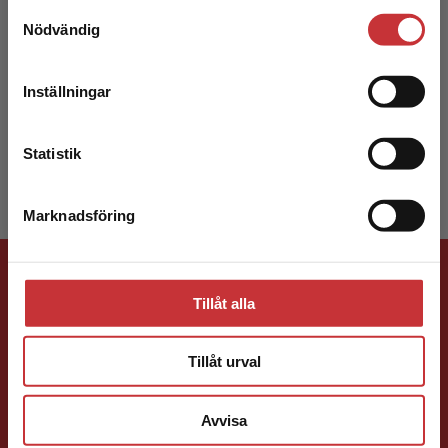
Samtyckesval
Vi erbjuder inte leveranser utanför Sverige. För
Hans Persson
Nödvändig
att kunna slutföra ett köp måste
leveransadressen vara i Sverige.
Läs mer
Hans är en av Sveriges främsta
Inställningar
läromedelsförfattare. Hasse har skrivit massor
Kontakta kundservice
av läromedel och är en inspiratör både för
elever och lärare. Han har...
Statistik
Marknadsföring
Stäng
Förlagskontakt
Tillåt alla
Tillåt urval
Avvisa
Marie Hannerstig