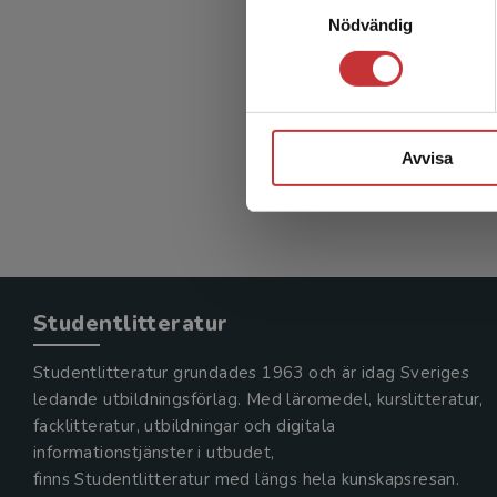
Femin
Nödvändig
Davidsson
337 kr
in
Avvisa
Exkl. mom
Studentlitteratur
Studentlitteratur grundades 1963 och är idag Sveriges
ledande utbildningsförlag. Med läromedel, kurslitteratur,
facklitteratur, utbildningar och digitala
informationstjänster i utbudet,
finns Studentlitteratur med längs hela kunskapsresan.