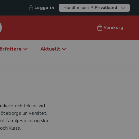
Logga in
Handlar som:
Privatkund
Varukorg
örfattare
Aktuellt
orskare och lektor vid
Göteborgs universitet.
mt familjesociologiska
och klass.