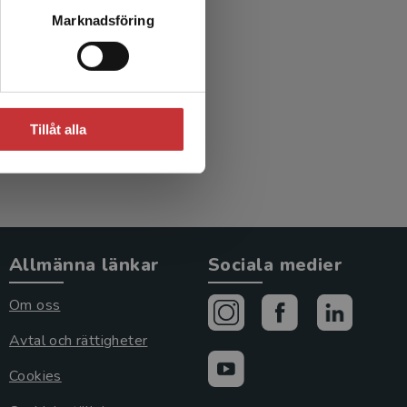
llkor
Marknadsföring
Tillåt alla
Allmänna länkar
Sociala medier
Om oss
Avtal och rättigheter
Cookies