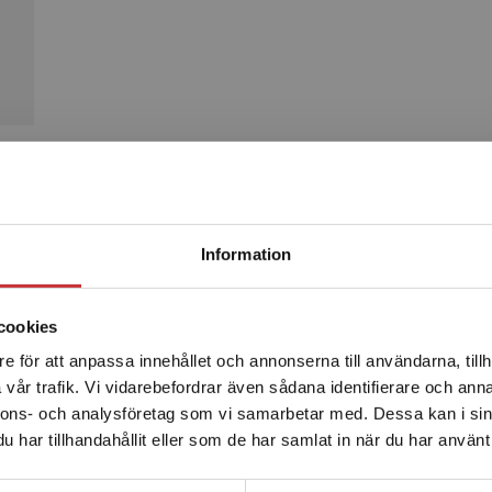
Produkter
Begränsad fraktregion
Information
cookies
e för att anpassa innehållet och annonserna till användarna, tillh
Det verkar som att du besöker studentlitteratur.se via en
vår trafik. Vi vidarebefordrar även sådana identifierare och anna
enhet utanför Sverige. Vi erbjuder inte leveranser utanför
nnons- och analysföretag som vi samarbetar med. Dessa kan i sin
Sverige. För att kunna slutföra ett köp måste
har tillhandahållit eller som de har samlat in när du har använt 
leveransadressen vara i Sverige.
Läs mer