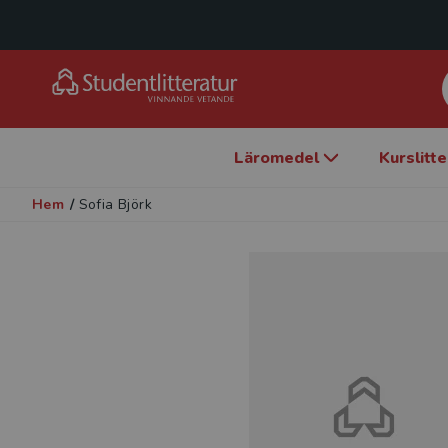
Läromedel
Kurslitt
Hem
/
Sofia Björk