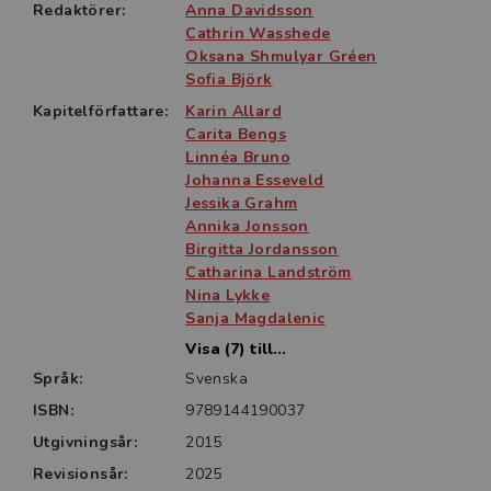
till aktuell forskning och teori. Nya kapitel om
Redaktörer:
Anna Davidsson
kriminologi och våldtäkt samt sociala rörelser har
Cathrin Wasshede
också tillkommit. Boken vänder sig i första hand till
Oksana Shmulyar Gréen
Sofia Björk
studenter i sociologi och andra samhälls­vetenskapliga
ämnen, men också till dem som vill sätta sig in i hur
Kapitelförfattare:
Karin Allard
genusperspektiv och feministisk teori kan förstås och
Carita Bengs
Linnéa Bruno
tillämpas.
Johanna Esseveld
Jessika Grahm
Annika Jonsson
Birgitta Jordansson
Catharina Landström
Nina Lykke
Sanja Magdalenic
Visa (7) till...
Språk:
Svenska
ISBN:
9789144190037
Utgivningsår:
2015
Revisionsår:
2025