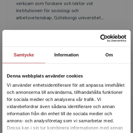
verksam som forskare och lektor vid
Institutionen för sociologi och
arbetsvetenskap, Göteborgs universitet...
Samtycke
Information
Om
Cathrin Wasshede
Denna webbplats använder cookies
Vi använder enhetsidentifierare för att anpassa innehållet
Cathrin Wasshede är docent i sociologi vid
och annonserna till användarna, tillhandahålla funktioner
Institutionen för sociologi och
för sociala medier och analysera vår trafik. Vi
arbetsvetenskap, Göteborgs universitet.
Begränsad fraktregion
vidarebefordrar även sådana identifierare och annan
Hennes forskningsområden inklude...
information från din enhet till de sociala medier och
annons- och analysföretag som vi samarbetar med.
Dessa kan i sin tur kombinera informationen med annan