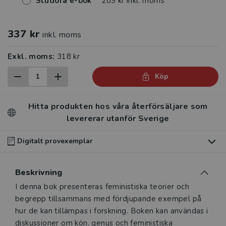
Studora e-bok
209 kr inkl. moms
337 kr
inkl. moms
Exkl. moms:
318 kr
Köp
Hitta produkten hos våra återförsäljare som
levererar utanför Sverige
Digitalt provexemplar
Du som undervisar kan beställa ett kostnadsfritt
Beskrivning
digitalt provexemplar av den här produkten
.
Beskrivning
I denna bok presenteras feministiska teorier och
Våra digitala provexemplar tillhandahålls via Studora.se
begrepp tillsammans med fördjupande exempel på
och ger dig tillgång till boken under 180 dagar. Observera
hur de kan tillämpas i forskning. Boken kan användas i
att erbjudandet endast gäller relevanta produkter för din
diskussioner om kön, genus och feministiska