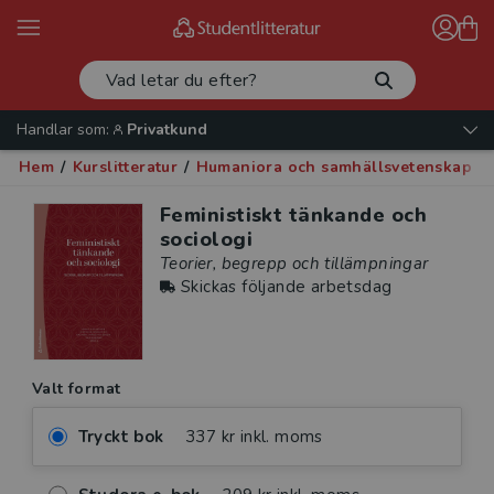
Handlar som:
Privatkund
Hem
/
Kurslitteratur
/
Humaniora och samhällsvetenskap
/
Feministiskt tänkande och
sociologi
Teorier, begrepp och tillämpningar
Skickas följande arbetsdag
Valt format
Tryckt bok
337 kr inkl. moms